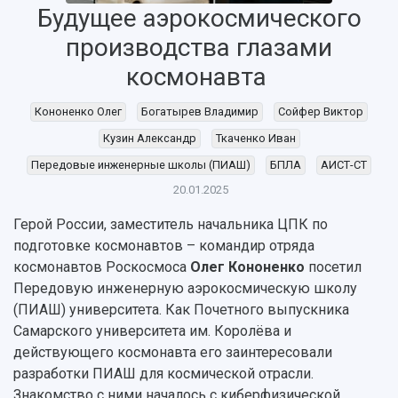
Будущее аэрокосмического
производства глазами
космонавта
Кононенко Олег
Богатырев Владимир
Сойфер Виктор
Кузин Александр
Ткаченко Иван
Передовые инженерные школы (ПИАШ)
БПЛА
АИСТ-СТ
20.01.2025
Герой России, заместитель начальника ЦПК по
подготовке космонавтов – командир отряда
космонавтов Роскосмоса
Олег Кононенко
посетил
Передовую инженерную аэрокосмическую школу
(ПИАШ) университета. Как Почетного выпускника
НАЗАД
Самарского университета им. Королёва и
Об университете
Новости
Образование
Научно-исследовательская деятельность
действующего космонавта его заинтересовали
разработки ПИАШ для космической отрасли.
История
Главные новости
Почему я выбираю Самарский университет?
Основные научные направления
Знакомство с ними началось с киберфизической