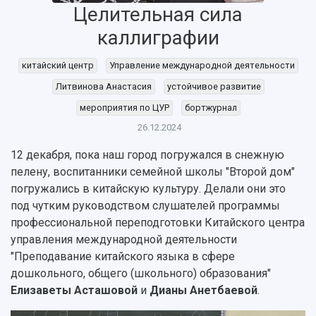
Целительная сила
каллиграфии
китайский центр
Управление международной деятельности
Литвинова Анастасия
устойчивое развитие
мероприятия по ЦУР
бортжурнал
26.12.2024
12 декабря, пока наш город погружался в снежную
пелену, воспитанники семейной школы "Второй дом"
погружались в китайскую культуру. Делали они это
НАЗАД
под чутким руководством слушателей программы
Об университете
Новости
Образование
Научно-исследовательская деятельность
профессиональной переподготовки Китайского центра
История
Главные новости
Почему я выбираю Самарский университет?
Основные научные направления
управления международной деятельности
Ключевые факты
Бортжурнал
Абитуриенту
Научные школы и ведущие научные коллектив
"Преподавание китайского языка в сфере
Рейтинги
Объявления
Бакалавриат и специалитет
Диссертационные советы
дошкольного, общего (школьного) образования"
События
Магистратура
Подготовка научных кадров
Елизаветы Асташовой
и
Дианы Анетбаевой
.
Руководство
Аспирантура
Конкурс на замещение должностей научных
СМИ об университете