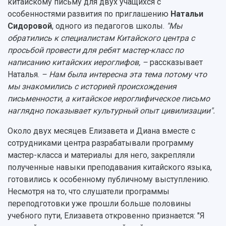
китайскому письму для двух учащихся с
Конкурсы научных проектов и грантов
Архив
особенностями развития по приглашению
Натальи
Областной конкурс "Молодой учёный"
Библиотека
Сидоровой
, одного из педагогов школы.
"Мы
Фирменный стиль
Отчеты о научно-исследовательской
обратились к специалистам Китайского центра с
Видеолекции
деятельности
просьбой провести для ребят мастер-класс по
Устойчивое развитие
Журналы Самарского университета
написанию китайских иероглифов, –
рассказывает
Противодействие COVID-19
Научные конференции
Кампус
Наталья.
– Нам была интересна эта тема потому что
Патенты
мы знакомились с историей происхождения
3D-тур по университету
Публикации и издания
письменности, а китайское иероглифическое письмо
Музеи
Отчеты о проведенных конференциях
наглядно показывает культурный опыт цивилизации".
Учебный аэродром
Центр истории авиационных двигателей
Около двух месяцев Елизавета и Диана вместе с
Ботанический сад
сотрудниками центра разрабатывали программу
Умный дом бабочек
мастер-класса и материалы для него, закрепляли
Международный межвузовский кампус
полученные навыки преподавания китайского языка,
готовились к особенному публичному выступлению.
Сведения об образовательной организации
Несмотря на то, что слушатели программы
Официальные документы
переподготовки уже прошли больше половины
учебного пути, Елизавета откровенно признается: "Я