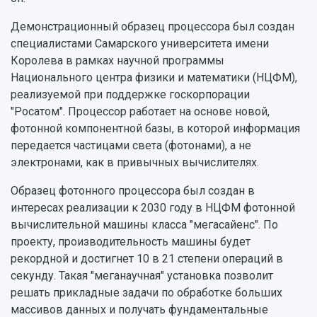
3D-тур по университету
Публикации и издания
Демонстрационный образец процессора был создан
Музеи
Отчеты о проведенных конференциях
специалистами Самарского университета имени
Учебный аэродром
Королева в рамках научной программы
Центр истории авиационных двигателей
Национального центра физики и математики (НЦФМ),
Ботанический сад
реализуемой при поддержке госкорпорации
Умный дом бабочек
"Росатом". Процессор работает на основе новой,
Международный межвузовский кампус
фотонной компонентной базы, в которой информация
Сведения об образовательной организации
передается частицами света (фотонами), а не
электронами, как в привычных вычислителях.
Официальные документы
Образец фотонного процессора был создан в
интересах реализации к 2030 году в НЦФМ фотонной
вычислительной машины класса "мегасайенс". По
проекту, производительность машины будет
рекордной и достигнет 10 в 21 степени операций в
секунду. Такая "меганаучная" установка позволит
решать прикладные задачи по обработке больших
массивов данных и получать фундаментальные