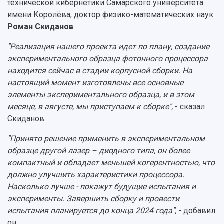
технической кибернетики Самарского университета
Мультимедиа
Профессорско-преподавательский состав
Сотрудники и преподаватели
имени Королёва, доктор физико-математических наук
Научная инфраструктура
Расписание занятий
Заслуженные деятели
Роман Скиданов
.
Подкасты
Научно-исследовательские подразделения
Структура университета
Стипендии
"Реализация нашего проекта идет по плану, создание
Структурная схема управления научно-
Просветительский проект "Одержимы наукой
экспериментального образца фотонного процессора
Институты и факультеты
исследовательской деятельностью
Тестирование иностранных граждан на
находится сейчас в стадии корпусной сборки. На
Кафедры
Материальная база
знание русского языка, истории России и
настоящий момент изготовлены все основные
Научные подразделения
Подразделения научного обслуживания
основ законодательства РФ
элементы экспериментального образца, и в этом
Отделы и службы
Организационные документы
месяце, в августе, мы приступаем к сборке",
- сказал
Общественные организации
Платные образовательные услуги
Результаты научно-исследовательской
Скиданов.
Институт искусственного интеллекта
Скидки на обучение
деятельности
Инжиниринговый центр
"Принято решение применить в экспериментальном
Научно-технические разработки
Подготовительные курсы
Аграрный карбоновый полигон
образце другой лазер – диодного типа, он более
Конкурсы научных проектов и грантов
Архив
компактный и обладает меньшей когерентностью, что
Областной конкурс "Молодой учёный"
Библиотека
Фирменный стиль
должно улучшить характеристики процессора.
Отчеты о научно-исследовательской
Видеолекции
Насколько лучше - покажут будущие испытания и
деятельности
Устойчивое развитие
эксперименты. Завершить сборку и провести
Журналы Самарского университета
Противодействие COVID-19
испытания планируется до конца 2024 года",
- добавил
Научные конференции
Кампус
он.
Патенты