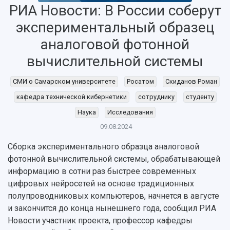
РИА Новости: В России соберут
экспериментальный образец
аналоговой фотонной
вычислительной системы
НАЗАД
Об университете
Новости
Образование
Научно-исследовательская деятельность
СМИ о Самарском университете
Росатом
Скиданов Роман
История
Главные новости
Почему я выбираю Самарский университет?
Основные научные направления
кафедра технической кибернетики
сотруднику
студенту
Ключевые факты
Бортжурнал
Абитуриенту
Научные школы и ведущие научные коллектив
Наука
Исследования
Рейтинги
Объявления
Бакалавриат и специалитет
Диссертационные советы
События
Магистратура
Подготовка научных кадров
09.08.2024
Руководство
Аспирантура
Конкурс на замещение должностей научных
СМИ об университете
Сборка экспериментального образца аналоговой
Наблюдательный совет
Формы обучения
работников
фотонной вычислительной системы, обрабатывающей
Попечительский совет
Учебные планы
Научно-технический совет
Пресс-центр
информацию в сотни раз быстрее современных
Ученый совет
Дополнительное образование
Научные проекты и темы
цифровых нейросетей на основе традиционных
Газета "Полет"
Ректорат
Институты и факультеты
полупроводниковых компьютеров, начнется в августе
Газета "Самарский университет"
Кадровый резерв
Аспирантура и докторантура
и закончится до конца нынешнего года, сообщил РИА
Мы в соцсетях
Образовательные программы
Новости участник проекта, профессор кафедры
Персоналии
Справочные материалы