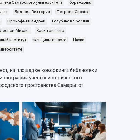
отека Самарского университета
бортжурнал
ьтет
Болгова Виктория
Петрова Оксана
р
Прокофьев Андрей
Голубинов Ярослав
Леонов Михаил
Кабытов Петр
рный институт
женщины в науке
Наука
иверситете
ест, на площадке коворкинга библиотеки
 монографии учёных исторического
родского пространства Самары: от