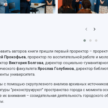
авить авторов книги пришли первый проректор – проректо
ей Прокофьев
, проректор по воспитательной работе и мо
ектор
Виктория Болгова
, директор социально-гуманитарно
ического факультета
Ярослав Голубинов
, директор библио
денты университета.
ы с помощью скрупулезного анализа архивных источников
атуры "реконструируют" пространство города с момента осн
е их внимания – созидательная деятельность городского о
ы.