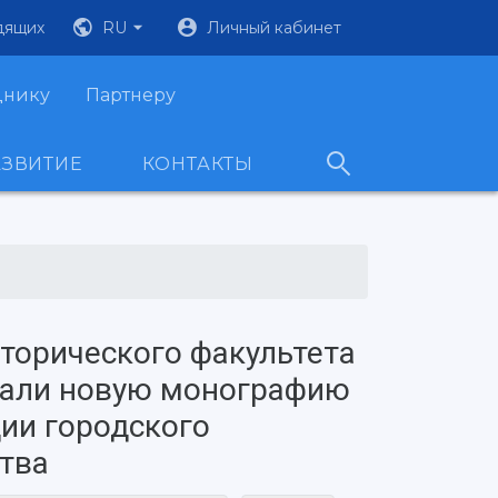
дящих
RU
Личный кабинет
днику
Партнеру
АЗВИТИЕ
КОНТАКТЫ
торического факультета
вали новую монографию
ии городского
тва