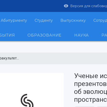
Версия для слабови
Абитуриенту
Студенту
Выпускнику
Сотру
ОБЫТИЯ
ОБРАЗОВАНИЕ
НАУКА
Р
культет...
Ученые ис
презенто
об эволюц
пространс