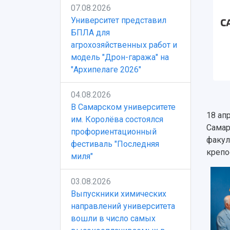
07.08.2026
Университет представил
БПЛА для
агрохозяйственных работ и
модель "Дрон-гаража" на
"Архипелаге 2026"
04.08.2026
В Самарском университете
18 ап
им. Королёва состоялся
Самар
профориентационный
факул
фестиваль "Последняя
крепо
миля"
03.08.2026
Выпускники химических
направлений университета
вошли в число самых