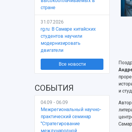
высокооплачиваемых в
стране
31.07.2026
rg.ru: В Самаре китайских
студентов научили
модернизировать
двигатели
Поздр
Все новости
Андр
прор
истор
СОБЫТИЯ
и сту
04.09 - 06.09
Автор
Межрегиональный научно-
литер
практический семинар
центр
"Стратегирование
Самар
международной