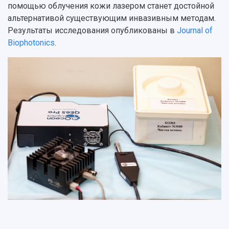
Ученый совет
Дополнительное образование
помощью облучения кожи лазером станет достойной
Научные проекты и темы
Газета "Полет"
Ректорат
альтернативой существующим инвазивным методам.
Институты и факультеты
Газета "Самарский университет"
Результаты исследования опубликованы в
Journal of
Кадровый резерв
Аспирантура и докторантура
Biophotonics
.
Мы в соцсетях
Образовательные программы
Персоналии
Справочные материалы
Мультимедиа
Профессорско-преподавательский состав
Сотрудники и преподаватели
Научная инфраструктура
Расписание занятий
Заслуженные деятели
Подкасты
Научно-исследовательские подразделения
Структура университета
Стипендии
Структурная схема управления научно-
Просветительский проект "Одержимы наукой
Институты и факультеты
исследовательской деятельностью
Тестирование иностранных граждан на
Кафедры
Материальная база
знание русского языка, истории России и
Научные подразделения
Подразделения научного обслуживания
основ законодательства РФ
Отделы и службы
Организационные документы
Общественные организации
Платные образовательные услуги
Результаты научно-исследовательской
Институт искусственного интеллекта
Скидки на обучение
деятельности
Инжиниринговый центр
Научно-технические разработки
Подготовительные курсы
Аграрный карбоновый полигон
Конкурсы научных проектов и грантов
Архив
Областной конкурс "Молодой учёный"
Библиотека