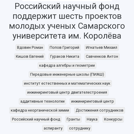
Российский научный фонд
поддержит шесть проектов
молодых ученых Самарского
университета им. Королёва
НАЗАД
Об университете
Новости
Образование
Научно-исследовательская деятельность
Вдовин Роман
Попов Григорий
Игнатьев Михаил
История
Главные новости
Почему я выбираю Самарский университет?
Основные научные направления
Кишов Евгений
Гураков Никита
Савченков Антон
Ключевые факты
Бортжурнал
Абитуриенту
Научные школы и ведущие научные коллектив
кафедра алгебры и геометрии
Рейтинги
Объявления
Бакалавриат и специалитет
Диссертационные советы
Передовые инженерные школы (ПИАШ)
События
Магистратура
Подготовка научных кадров
Руководство
Аспирантура
Конкурс на замещение должностей научных
институт естественных и математических наук
СМИ об университете
Наблюдательный совет
Формы обучения
работников
инжиниринговый центр двигателестроения
Попечительский совет
Учебные планы
Научно-технический совет
Пресс-центр
аддитивные технологии
инжиниринговый центр
Ученый совет
Дополнительное образование
Научные проекты и темы
Газета "Полет"
Ректорат
кафедра неорганической химии
Достижения сотрудников
Институты и факультеты
Газета "Самарский университет"
Российский научный фонд
Гранты
Наука
Конкурсы
Кадровый резерв
Аспирантура и докторантура
Мы в соцсетях
Образовательные программы
аспиранту
сотруднику