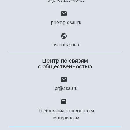
8 (846) 267-48-67
priem@ssau.ru
ssau.ru/priem
Центр по связям
с общественностью
pr@ssau.ru
Требования к новостным
материалам