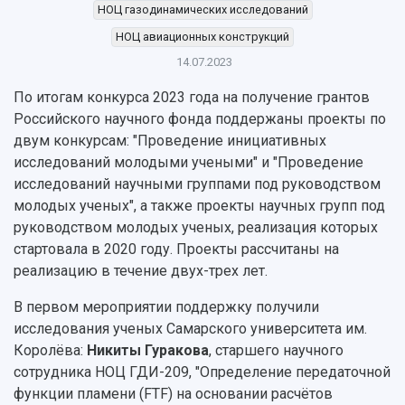
Персоналии
Справочные материалы
НОЦ газодинамических исследований
Мультимедиа
Профессорско-преподавательский состав
Сотрудники и преподаватели
НОЦ авиационных конструкций
Научная инфраструктура
Расписание занятий
Заслуженные деятели
Подкасты
14.07.2023
Научно-исследовательские подразделения
Структура университета
Стипендии
Структурная схема управления научно-
По итогам конкурса 2023 года на получение грантов
Просветительский проект "Одержимы наукой
Институты и факультеты
исследовательской деятельностью
Российского научного фонда поддержаны проекты по
Тестирование иностранных граждан на
Кафедры
Материальная база
двум конкурсам: "Проведение инициативных
знание русского языка, истории России и
Научные подразделения
Подразделения научного обслуживания
основ законодательства РФ
исследований молодыми учеными" и "Проведение
Отделы и службы
Организационные документы
исследований научными группами под руководством
Общественные организации
Платные образовательные услуги
молодых ученых", а также проекты научных групп под
Результаты научно-исследовательской
Институт искусственного интеллекта
руководством молодых ученых, реализация которых
Скидки на обучение
деятельности
Инжиниринговый центр
стартовала в 2020 году. Проекты рассчитаны на
Научно-технические разработки
Подготовительные курсы
Аграрный карбоновый полигон
реализацию в течение двух-трех лет.
Конкурсы научных проектов и грантов
Архив
Областной конкурс "Молодой учёный"
Библиотека
В первом мероприятии поддержку получили
Фирменный стиль
Отчеты о научно-исследовательской
исследования ученых Самарского университета им.
Видеолекции
деятельности
Королёва:
Никиты Гуракова
, старшего научного
Устойчивое развитие
Журналы Самарского университета
сотрудника НОЦ ГДИ-209, "Определение передаточной
Противодействие COVID-19
Научные конференции
функции пламени (FTF) на основании расчётов
Кампус