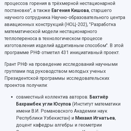
Патенты
процессов горения в трёхмерной нестационарной
3D-тур по университету
Публикации и издания
постановке", а также
Евгения Кишова
, старшего
Музеи
Отчеты о проведенных конференциях
научного сотрудника Научно-образовательного центра
Учебный аэродром
авиационных конструкций (НОЦ-202), "Разработка
Центр истории авиационных двигателей
математической модели нестационарного
Ботанический сад
теплопереноса в технологическом процессе
Умный дом бабочек
изготовления изделий аддитивным способом". В этой
Международный межвузовский кампус
программе РНФ отметил 431 инициативный проект.
Сведения об образовательной организации
Грант РНФ на проведение исследований научными
группами под руководством молодых ученых
Официальные документы
Президентской программы исследовательских
проектов получили:
совместный коллектив авторов:
Бахтиёр
Бахрамбек угли Юсупов
(Институт математики
имени В.И. Романовского Академии наук
Республики Узбекистан) и
Михаил Игнатьев
,
доцент кафедры алгебры и геометрии