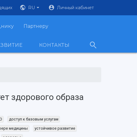
дящих
RU
Личный кабинет
днику
Партнеру
АЗВИТИЕ
КОНТАКТЫ
ет здорового образа
КО
доступ к базовым услугам
фере медицины
устойчивое развитие