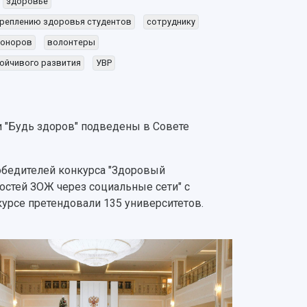
здоровье
креплению здоровья студентов
сотруднику
доноров
волонтеры
тойчивого развития
УВР
и "Будь здоров" подведены в Совете
обедителей конкурса "Здоровый
остей ЗОЖ через социальные сети" с
курсе претендовали 135 университетов.