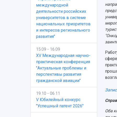
напра
международной
предс
деятельности российских
униве
университетов в системе
мероп
национальных приоритетов
турис
и интересов регионального
"Онко
развития"
заинт
15.09 - 16.09
Работ
XV Международная научно-
сфере
практическая конференция
практ
"Актуальные проблемы и
прошл
перспективы развития
возгл
гражданской авиации"
Запис
19.10 - 06.11
V Юбилейный конкурс
Справ
"Успешный патент 2026"
Оба к