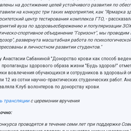
влены на достижение целей устойчивого развития по обес
тавили на конкурс три таких мероприятия, как "Ярмарка зд
рситетский центр тестирования комплекса ГТО,
- рассказа
риятий вуза по здоровьесбережению и популяризации ЗОЖ
тическо-спортивное объединение "Горизонт", мы проводим 
дозор", развернута масштабная работа по психологической
ересованы в личностном развитии студентов."
у Анастасии Сабаниной "Донорство крови как способ веде
 пропаганды здорового образа жизни "Будь здоров!" отм
ики вовлечения обучающихся и сотрудников в здоровый об
и 12 из сотни научно-практических студенческих работ. А
авляла Клуб волонтеров по донорству крови.
ь трансляции
с церемонии вручения
очно:
онкурса проводятся в течение семи лет при поддержке Сов