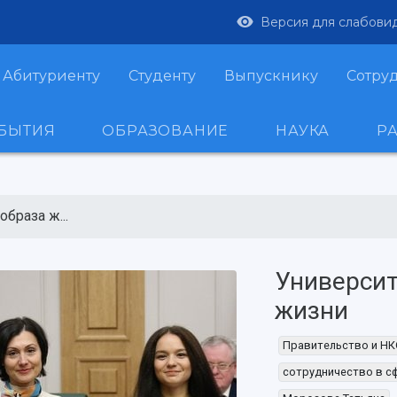
Версия для слабови
Абитуриенту
Студенту
Выпускнику
Сотру
ОБЫТИЯ
ОБРАЗОВАНИЕ
НАУКА
Р
браза ж...
Университ
жизни
Правительство и Н
сотрудничество в с