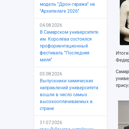
модель "Дрон-гаража" на
"Архипелаге 2026"
04.08.2026
В Самарском университете
им. Королёва состоялся
профориентационный
фестиваль "Последняя
Итоги
миля"
Федер
Самар
03.08.2026
униве
Выпускники химических
прису
направлений университета
вошли в число самых
высокооплачиваемых в
стране
31.07.2026