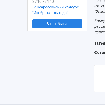
по ул
27.10 - 31.10
им. Н
IV Всероссийский конкурс
"Воло
"Изобретатель года"
Конку
Все события
рассм
практ
Татья
Фотог