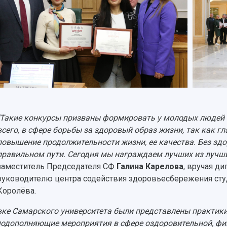
"Такие конкурсы призваны формировать у молодых людей
всего, в сфере борьбы за здоровый образ жизни, так как г
повышение продолжительности жизни, ее качества. Без зд
правильном пути. Сегодня мы награждаем лучших из лучши
заместитель Председателя СФ
Галина Карелова
, вручая д
руководителю центра содействия здоровьесбережения сту
Королёва.
вке Самарского университета были представлены практик
одополняющие мероприятия в сфере оздоровительной, физ