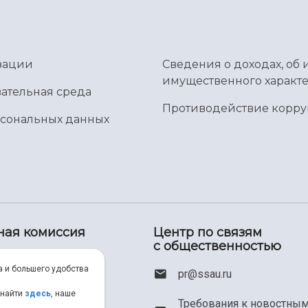
зации
Сведения о доходах, об 
имущественного характе
ательная среда
Противодействие корр
рсональных данных
ная комиссия
Центр по связям
с общественностью
00) 550-34-35
а и большего удобства
pr@ssau.ru
46) 267-48-67
 найти
здесь
, наше
Требования к новостны