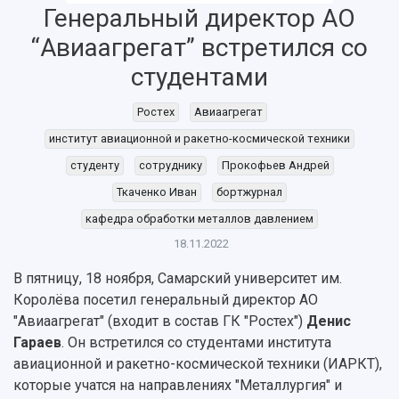
Генеральный директор АО
“Авиаагрегат” встретился со
студентами
НАЗАД
Об университете
Новости
Образование
Научно-исследовательская деятельность
Ростех
Авиаагрегат
История
Главные новости
Почему я выбираю Самарский университет?
Основные научные направления
институт авиационной и ракетно-космической техники
Ключевые факты
Бортжурнал
Абитуриенту
Научные школы и ведущие научные коллектив
студенту
сотруднику
Прокофьев Андрей
Рейтинги
Объявления
Бакалавриат и специалитет
Диссертационные советы
Ткаченко Иван
бортжурнал
События
Магистратура
Подготовка научных кадров
Руководство
Аспирантура
Конкурс на замещение должностей научных
кафедра обработки металлов давлением
СМИ об университете
Наблюдательный совет
Формы обучения
работников
18.11.2022
Попечительский совет
Учебные планы
Научно-технический совет
Пресс-центр
Ученый совет
В пятницу, 18 ноября, Самарский университет им.
Дополнительное образование
Научные проекты и темы
Газета "Полет"
Ректорат
Королёва посетил генеральный директор АО
Институты и факультеты
Газета "Самарский университет"
"Авиаагрегат" (входит в состав ГК "Ростех")
Денис
Кадровый резерв
Аспирантура и докторантура
Гараев
. Он встретился со студентами института
Мы в соцсетях
Образовательные программы
авиационной и ракетно-космической техники (ИАРКТ),
Персоналии
Справочные материалы
которые учатся на направлениях "Металлургия" и
Мультимедиа
Профессорско-преподавательский состав