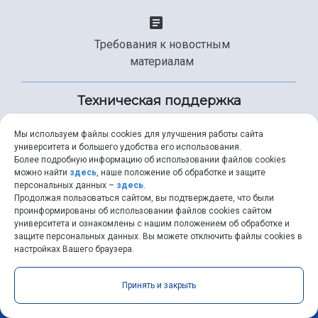
Требования к новостным
материалам
Техническая поддержка
Мы используем файлы cookies для улучшения работы сайта
университета и большего удобства его использования.
+7 (846) 267-49-99
Более подробную информацию об использовании файлов cookies
можно найти
здесь
, наше положение об обработке и защите
персональных данных –
здесь
.
Продолжая пользоваться сайтом, вы подтверждаете, что были
help@ssau.ru
проинформированы об использовании файлов cookies сайтом
университета и ознакомлены с нашим положением об обработке и
защите персональных данных. Вы можете отключить файлы cookies в
настройках Вашего браузера.
Самарский университет © 2026 |
ssau.ru
|
ssau@ssau.ru
|
Принять и закрыть
RSS
|
API