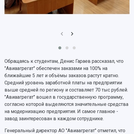
Музеи
Отчеты о проведенных конференциях
Учебный аэродром
Центр истории авиационных двигателей
Ботанический сад
Умный дом бабочек
Международный межвузовский кампус
Сведения об образовательной организации
Обращаясь к студентам, Денис Гараев рассказал, что
Официальные документы
"Авиаагрегат" обеспечен заказами на 100% на
ближайшие 5 лет и объёмы заказов растут кратно.
Средний уровень заработной платы на предприятии
выше средней по региону и составляет 70 тыс рублей.
"Авиаагрегат" вошел в государственную программу,
согласно которой выделяются значительные средства
на модернизацию предприятия. И самое главное -
завод заинтересован в каждом сотруднике.
Генеральный директор АО "Авиаагрегат" отметил, что