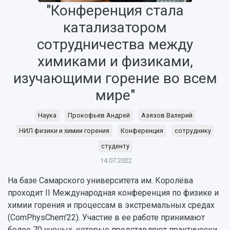
"Конференция стала
катализатором
сотрудничества между
химиками и физиками,
изучающими горение во всем
мире"
Наука
Прокофьев Андрей
Азязов Валерий
НАЗАД
НИЛ физики и химии горения
Конференция
сотруднику
Об университете
Новости
Образование
Научно-исследовательская деятельность
студенту
История
Главные новости
Почему я выбираю Самарский университет?
Основные научные направления
14.07.2022
Ключевые факты
Бортжурнал
Абитуриенту
Научные школы и ведущие научные коллектив
На базе Самарского университета им. Королёва
Рейтинги
Объявления
Бакалавриат и специалитет
Диссертационные советы
проходит II Международная конференция по физике и
События
Магистратура
Подготовка научных кадров
Руководство
химии горения и процессам в экстремальных средах
Аспирантура
Конкурс на замещение должностей научных
СМИ об университете
(ComPhysChem’22). Участие в ее работе принимают
Наблюдательный совет
Формы обучения
работников
более 70 ученых, которые представляют практически