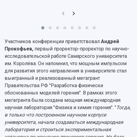
Архив
Областной конкурс "Молодой учёный"
Библиотека
Фирменный стиль
Отчеты о научно-исследовательской
Видеолекции
деятельности
Устойчивое развитие
Журналы Самарского университета
Противодействие COVID-19
Научные конференции
Кампус
Участников конференции приветствовал
Андрей
Патенты
3D-тур по университету
Прокофьев,
первый проректор-проректор по научно-
Публикации и издания
Музеи
исследовательской работе Самарского университета
Отчеты о проведенных конференциях
Учебный аэродром
им. Королёва. Он напомнил, что мощным импульсом
Центр истории авиационных двигателей
для развития этого направления в университете стал
Ботанический сад
выигранный и реализованный мегагрант
Умный дом бабочек
Правительства РФ "Разработка физически
Международный межвузовский кампус
обоснованных моделей горения". В рамках этого
мегагранта была создана мощная международная
Сведения об образовательной организации
научная лаборатория "Физика и химия горения". "
Тогда,
в только что построенном научном корпусе
Официальные документы
университета, начала создаваться международная
лаборатория и строиться экспериментальная
установка по изучению процессов горения. На базе