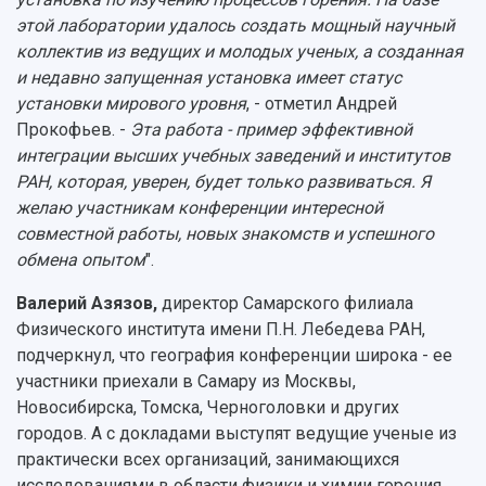
этой лаборатории удалось создать мощный научный
коллектив из ведущих и молодых ученых, а созданная
и недавно запущенная установка имеет статус
установки мирового уровня
, - отметил Андрей
Прокофьев. -
Эта работа - пример эффективной
интеграции высших учебных заведений и институтов
РАН, которая, уверен, будет только развиваться. Я
желаю участникам конференции интересной
совместной работы, новых знакомств и успешного
обмена опытом
".
Валерий Азязов,
директор Самарского филиала
Физического института имени П.Н. Лебедева РАН,
подчеркнул, что география конференции широка - ее
участники приехали в Самару из Москвы,
Новосибирска, Томска, Черноголовки и других
городов. А с докладами выступят ведущие ученые из
практически всех организаций, занимающихся
исследованиями в области физики и химии горения.