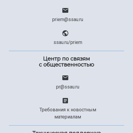
priem@ssau.ru
ssau.ru/priem
Центр по связям
с общественностью
pr@ssau.ru
Требования к новостным
материалам