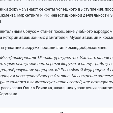
ники форума узнают секреты успешного выступления, про
жмента, маркетинга и PR, инвестиционной деятельности, у
е.
нительным бонусом станет посещение учебного аэродрома
а истории авиационных двигателей, Музея авиации и косм
ня участники форума прошли этап командообразования.
"Мы сформировали 15 команд студентов. Уже завтра они п
которые выступили партнерами форума, и начнут работу н
градообразующих предприятий Российской Федерации. А се
городу и посещение бункера Сталина. Мы искренне надеемс
душе каждого и заинтересует наших гостей, как потенциал
- рассказала
Ольга Есипова
, начальник управления занятос
Королёва.