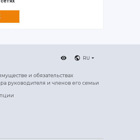
 сетях
K
RU
имуществе и обязательствах
ра руководителя и членов его семьи
упции