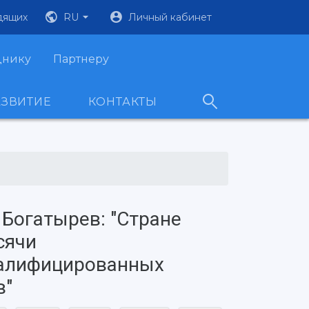
дящих
RU
Личный кабинет
днику
Партнеру
АЗВИТИЕ
КОНТАКТЫ
Богатырев: "Стране
сячи
алифицированных
в"