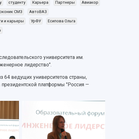
у
студенту
Карьера
Партнеры
Авиакор
рконик СМЗ
АвтоВАЗ
ти и карьеры
УрФУ
Есипова Ольга
р
сследовательского университета им.
женерное лидерство".
из 64 ведущих университетов страны,
а президентской платформы "Россия —