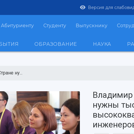
Версия для слабови
Абитуриенту
Студенту
Выпускнику
Сотру
ОБЫТИЯ
ОБРАЗОВАНИЕ
НАУКА
Р
ране ну...
Владимир 
нужны ты
высококв
инженеро