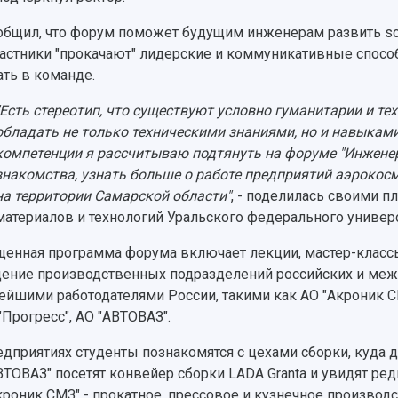
общил, что форум поможет будущим инженерам развить soft
частники "прокачают" лидерские и коммуникативные спосо
ать в команде.
"Есть стереотип, что существуют условно гуманитарии и т
обладать не только техническими знаниями, но и навыкам
компетенции я рассчитываю подтянуть на форуме "Инженер
знакомства, узнать больше о работе предприятий аэрокос
на территории Самарской области"
, - поделилась своими п
материалов и технологий Уральского федерального универ
енная программа форума включает лекции, мастер-классы
ение производственных подразделений российских и меж
ейшими работодателями России, такими как АО "Акроник С
"Прогресс", АО "АВТОВАЗ".
едприятиях студенты познакомятся с цехами сборки, куда 
ВТОВАЗ" посетят конвейер сборки LADA Granta и увидят ре
кроник СМЗ" - прокатное, прессовое и кузнечное производс