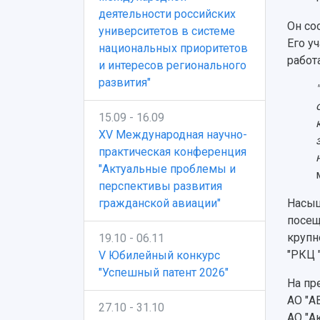
деятельности российских
Он со
университетов в системе
Его у
национальных приоритетов
работ
и интересов регионального
развития"
15.09 - 16.09
XV Международная научно-
практическая конференция
"Актуальные проблемы и
перспективы развития
гражданской авиации"
Насыщ
посещ
крупн
19.10 - 06.11
"РКЦ 
V Юбилейный конкурс
"Успешный патент 2026"
На пр
АО "А
27.10 - 31.10
АО "А