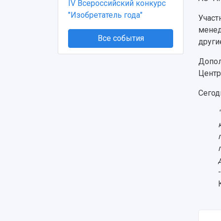
IV Всероссийский конкурс
"Изобретатель года"
Участ
менед
Все события
други
Допол
Центр
Сегод