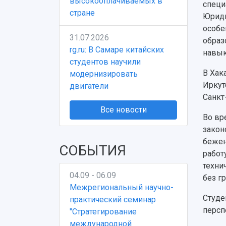
высокооплачиваемых в
специ
стране
Юриди
особе
31.07.2026
образ
rg.ru: В Самаре китайских
навык
студентов научили
В Хак
модернизировать
Иркут
двигатели
Санкт
Все новости
Во вр
закон
бежен
СОБЫТИЯ
работ
техни
04.09 - 06.09
без г
Межрегиональный научно-
Студе
практический семинар
персп
"Стратегирование
международной