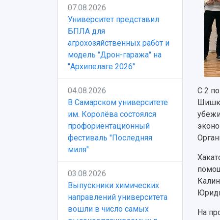
07.08.2026
Университет представил
БПЛА для
агрохозяйственных работ и
модель "Дрон-гаража" на
"Архипелаге 2026"
04.08.2026
С 2 п
В Самарском университете
Шишка
им. Королёва состоялся
убежи
профориентационный
эконо
фестиваль "Последняя
Орган
миля"
Хакат
помощ
03.08.2026
Калин
Выпускники химических
Юриди
направлений университета
вошли в число самых
На пр