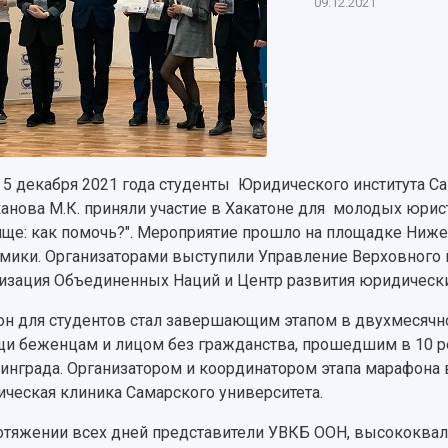
09.12.2021
о 5 декабря 2021 года студенты Юридического института Са
нова М.К. приняли участие в Хакатоне для молодых юрис
ще: как помочь?". Мероприятие прошло на площадке Ни
мики. Организаторами выступили Управление Верховного
изация Объединенных Наций и Центр развития юридическ
он для студентов стал завершающим этапом в двухмесяч
и беженцам и лицом без гражданства, прошедшим в 10 ре
инграда. Организатором и координатором этапа марафона 
ческая клиника Самарского университета.
отяжении всех дней представители УВКБ ООН, высококв