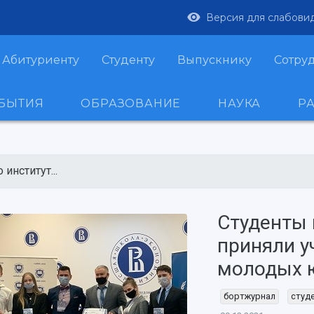
Версия для слабови
Абитуриенту
Студенту
Выпускнику
Сотру
ОБЫТИЯ
ОБРАЗОВАНИЕ
НАУКА
Р
институт...
Студенты 
приняли у
молодых 
бортжурнал
студ