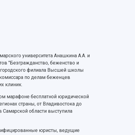
марского университета Анашкина А.А. и
тов "Безгражданство, беженство и
жегородского филиала Высшей школы
 комиссара по делам беженцев
их клиник.
ном марафоне бесплатной юридической
гионах страны, от Владивостока до
в Самарской области выступила
алифицированные юристы, ведущие