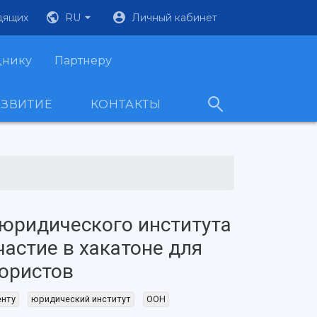
дящих
RU
Личный кабинет
днику
Партнеру
АЗВИТИЕ
КОНТАКТЫ
юридического института
частие в хакатоне для
юристов
енту
юридический институт
ООН