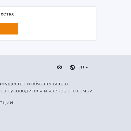
 сетях
K
RU
имуществе и обязательствах
ра руководителя и членов его семьи
упции