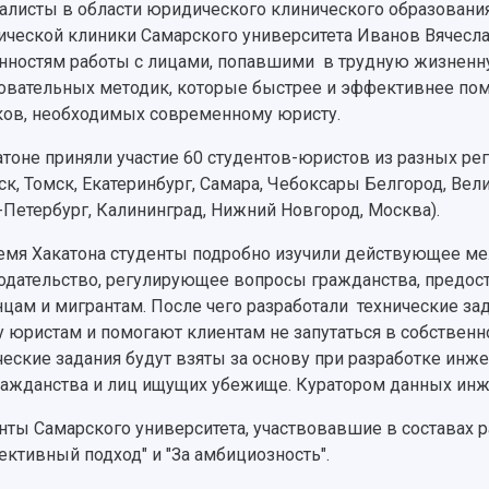
алисты в области юридического клинического образования
ческой клиники Самарского университета Иванов Вячесла
нностям работы с лицами, попавшими в трудную жизненн
овательных методик, которые быстрее и эффективнее пом
ов, необходимых современному юристу.
атоне приняли участие 60 студентов-юристов из разных ре
ск, Томск, Екатеринбург, Самара, Чебоксары Белгород, Вел
-Петербург, Калининград, Нижний Новгород, Москва).
емя Хакатона студенты подробно изучили действующее м
одательство, регулирующее вопросы гражданства, предо
цам и мигрантам. После чего разработали технические за
у юристам и помогают клиентам не запутаться в собственн
ческие задания будут взяты за основу при разработке и
ражданства и лиц ищущих убежище. Куратором данных ин
нты Самарского университета, участвовавшие в составах р
ективный подход" и "За амбициозность".