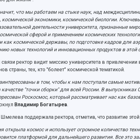
значит, что мы работаем на стыке наук, над междисципли
, космической экономики, космической биологии. Ключев
азовательной деятельности университета, признанные ми
осмической сферой и применением космических технологи
и как космической державы, по подготовке кадров для а
нию новых технологий и инновационных продуктов в этой 
й связи ректор видит миссию университета в привлечении 
нов страны, тех, кто "болеет" космической тематикой.
аинтересованы в том, чтобы к нам поступали самые моти
в качестве "точки сборки" для всей России. В выпускниках
ересован Роскосмос, который рассматривает нас как базо
ркнул
Владимир Богатырев
.
 Шмелева поддержала ректора, отметив, что развитие это
ия открыла космос и использует огромное количество техн
новится платформой для дальнейшего развития. Все это за