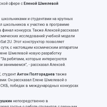
ской сфере с
Еленой Шмелевой
о школьниками и студентами на крупных
ил школьников к участию в программе
в финал конкурса. Также Алексей рассказал
смических исследований учебной модели
Sat 2U. Этот конструктор позволяет
 сути, с настоящим космическим аппаратом
Елене Шмелевой новую разработку
 "За ребятами, которые интересуются
 занимаемся”, - рассказал Алексей.
, студент
Антон Полтораднев
также
тами. Он рассказал Елене Шмелевой о
и СКБ, победах в международных конкурсах
нушкин
непосредственно в
зал гостье о работе студентов с разными