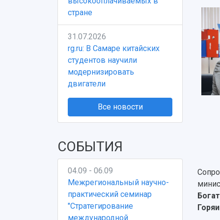
высокооплачиваемых в
стране
31.07.2026
rg.ru: В Самаре китайских
студентов научили
модернизировать
двигатели
Все новости
СОБЫТИЯ
04.09 - 06.09
Сопро
Межрегиональный научно-
минис
практический семинар
Бога
"Стратегирование
Горяи
международной