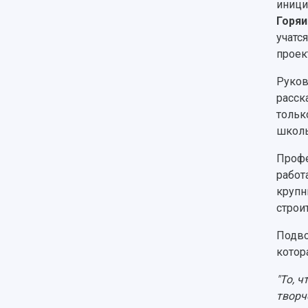
иници
Горяи
учатс
проек
Руков
расск
тольк
школы
Профе
работ
крупн
строи
Подво
котор
"То, 
творч