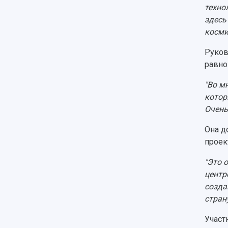
техно
здесь
косми
Руков
равно
"Во м
котор
Очень
Она д
проек
"Это 
центр
созда
стран
Участ