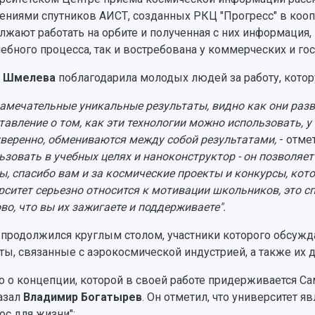
ениями спутников АИСТ, созданных РКЦ "Прогресс" в кооп
лжают работать на орбите и полученная с них информация, 
чебного процесса, так и востребована у коммерческих и го
а Шмелева
поблагодарила молодых людей за работу, котор
замечательные уникальные результаты, видно как они раз
тавление о том, как эти технологии можно использовать, 
уверенно, обмениваются между собой результатами,
- отмет
ьзовать в учебных целях и наноконструктор - он позволяе
ы, спасибо вам и за космические проекты и конкурсы, кото
рситет серьезно относится к мотивации школьников, это с
во, что вы их зажигаете и поддерживаете".
 продолжился круглым столом, участники которого обсуж
ты, связанные с аэрокосмической индустрией, а также их 
о о концепции, которой в своей работе придерживается Са
азал
Владимир Богатырев
. Он отметил, что университет 
ос для жизни":