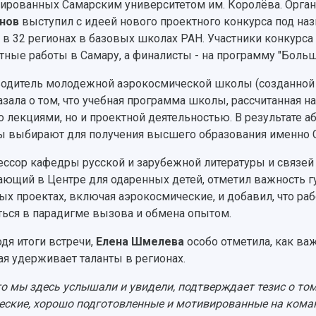
ированных Самарским университетом им. Королёва. Орган
нов
выступил с идеей нового проектного конкурса под наз
я в 32 регионах в базовых школах РАН. Участники конкурса
тные работы в Самару, а финалисты - на программу "Боль
одитель молодежной аэрокосмической школы (созданной 
азала о том, что учебная программа школы, рассчитанная на
о лекциями, но и проектной деятельностью. В результате 
 выбирают для получения высшего образования именно С
ссор кафедры русской и зарубежной литературы и связе
ающий в Центре для одаренных детей, отметил важность 
ых проектах, включая аэрокосмические, и добавил, что р
ться в парадигме вызова и обмена опытом.
дя итоги встречи,
Елена Шмелева
особо отметила, как ва
ая удерживает таланты в регионах.
что мы здесь услышали и увидели, подтверждает тезис о т
еские, хорошо подготовленные и мотивированные на ком