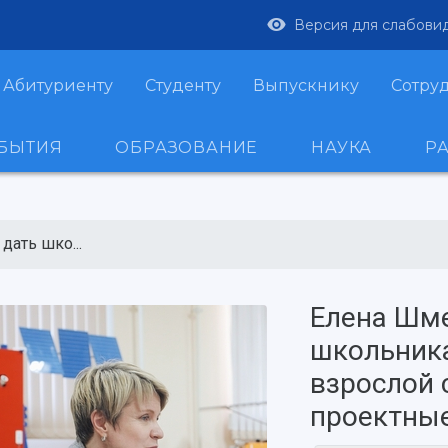
Версия для слабови
Абитуриенту
Студенту
Выпускнику
Сотру
ОБЫТИЯ
ОБРАЗОВАНИЕ
НАУКА
Р
дать шко...
Елена Шме
школьника
взрослой 
проектные