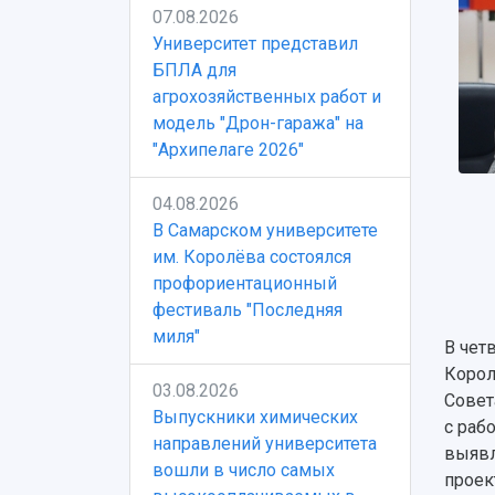
07.08.2026
Университет представил
БПЛА для
агрохозяйственных работ и
модель "Дрон-гаража" на
"Архипелаге 2026"
04.08.2026
В Самарском университете
им. Королёва состоялся
профориентационный
фестиваль "Последняя
миля"
В чет
Корол
03.08.2026
Совет
Выпускники химических
с раб
направлений университета
выявл
вошли в число самых
проек