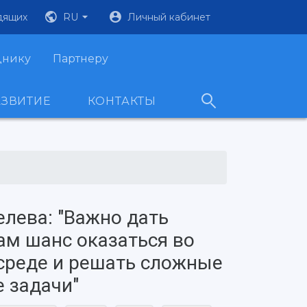
дящих
RU
Личный кабинет
днику
Партнеру
АЗВИТИЕ
КОНТАКТЫ
лева: "Важно дать
м шанс оказаться во
среде и решать сложные
 задачи"