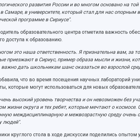
логического развития России и во многом основано на той 
 в Самаре, в университете, который стал для нас опорным 
ческой программе в Сириусе".
одитель образовательного центра отметила важность обе
го доступа к образованию.
ногом это наша ответственность. Я признательна вам, за т
ые приезжают в Сириус, пример образа мысли и жизни, ко
 важно дать школьникам шанс оказаться во взрослой сред
обавила, что во время посещения научных лабораторий уни
ты, которые могут использоваться для новых образовател
очень высокий уровень творчества и он невозможен без уч
ом жизни округа и тех ребят, которые мечтают о космосе.
нную междисциплинарную и межвозрастную среду очень о
у людей".
ники круглого стола в ходе дискуссии поделились опытом 