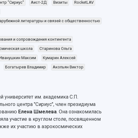
нтр "Сириус"
Аист-2Д
Визиты
RocketLAV
зарубежной литературы и связей с общественностью
вания и сопровождения контингента
смическая школа
Старинова Ольга
Иванушкин Максим
Кумарин Алексей
Богатырев Владимир
Акопьян Виктор
й университет им. академика С.П.
ьного центра "Сириус", член президиума
зованию
Елена Шмелева
. Она ознакомилась
яла участие в круглом столе, посвященном
акже их участию в аэрокосмических