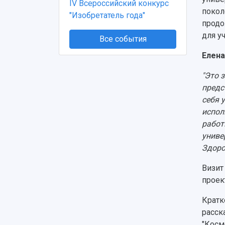
IV Всероссийский конкурс
покол
"Изобретатель года"
продо
для у
Все события
Елен
"Это 
предс
себя 
испол
работ
униве
Здоро
Визит
проек
Кратк
расск
"Косм