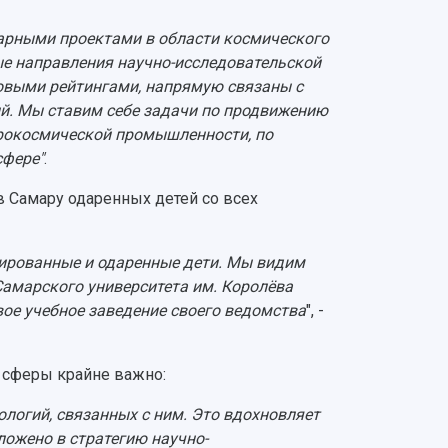
нарными проектами в области космического
ые направления научно-исследовательской
ровыми рейтингами, напрямую связаны с
й. Мы ставим себе задачи по продвижению
эрокосмической промышленности, по
сфере"
.
в Самару одаренных детей со всех
вированные и одаренные дети. Мы видим
 Самарского университета им. Королёва
вое учебное заведение своего ведомства
", -
й сферы крайне важно:
ологий, связанных с ним. Это вдохновляет
ложено в стратегию научно-