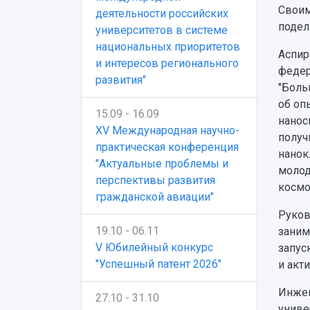
Своим
деятельности российских
подел
университетов в системе
национальных приоритетов
Аспир
и интересов регионального
федер
развития"
"Боль
об оп
15.09 - 16.09
нанос
XV Международная научно-
получ
практическая конференция
нанок
"Актуальные проблемы и
молод
перспективы развития
космо
гражданской авиации"
Руков
19.10 - 06.11
заним
V Юбилейный конкурс
запус
"Успешный патент 2026"
и акт
Инжен
27.10 - 31.10
униве