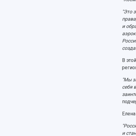
"Это 
права
и обр
аэрок
Росси
созда
В это
регио
"Мы з
себя 
заинт
подче
Елена
"Росс
и ста