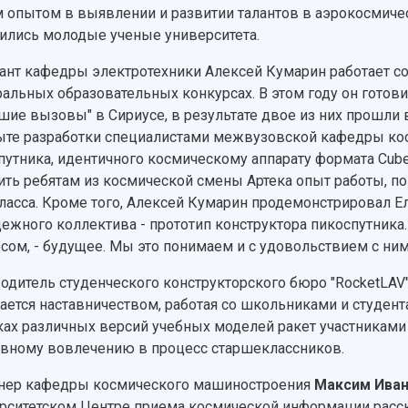
 опытом в выявлении и развитии талантов в аэрокосмиче
ились молодые ученые университета.
ант кафедры электротехники Алексей Кумарин работает с
альных образовательных конкурсах. В этом году он готов
шие вызовы" в Сириусе, в результате двое из них прошли 
ыте разработки специалистами межвузовской кафедры ко
путника, идентичного космическому аппарату формата Cube
ить ребятам из космической смены Артека опыт работы, по
ласса. Кроме того, Алексей Кумарин продемонстрировал 
ежного коллектива - прототип конструктора пикоспутника.
сом, - будущее. Мы это понимаем и с удовольствием с ними
одитель студенческого конструкторского бюро "RocketLAV"
ается наставничеством, работая со школьниками и студен
ках различных версий учебных моделей ракет участникам
ивному вовлечению в процесс старшеклассников.
ер кафедры космического машиностроения
Максим Ива
рситетском Центре приема космической информации расска