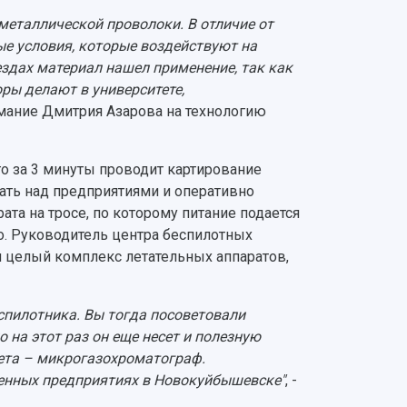
металлической проволоки. В отличие от
е условия, которые воздействуют на
ездах материал нашел применение, так как
оры делают в университете,
имание Дмитрия Азарова на технологию
о за 3 минуты проводит картирование
тать над предприятиями и оперативно
ата на тросе, по которому питание подается
но. Руководитель центра беспилотных
н целый комплекс летательных аппаратов,
спилотника. Вы тогда посоветовали
 на этот раз он еще несет и полезную
тета – микрогазохроматограф.
нных предприятиях в Новокуйбышевске"
, -