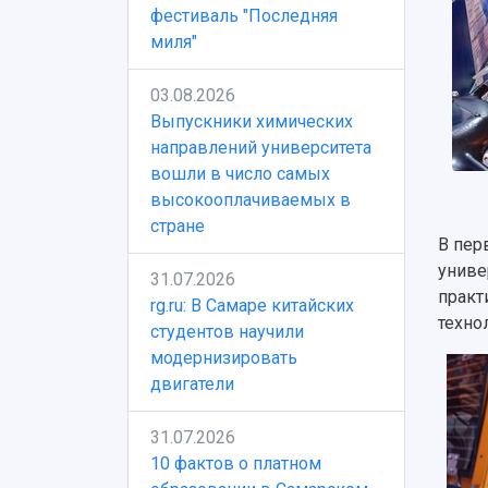
фестиваль "Последняя
миля"
03.08.2026
Выпускники химических
направлений университета
вошли в число самых
высокооплачиваемых в
стране
В пер
униве
31.07.2026
практ
rg.ru: В Самаре китайских
техно
студентов научили
модернизировать
двигатели
31.07.2026
10 фактов о платном