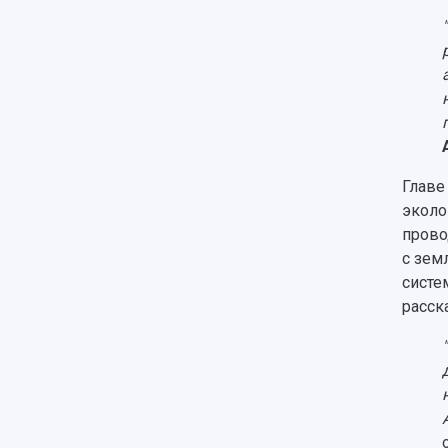
Главе
эколо
прово
с зем
сист
расск