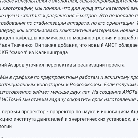
"После консультаций с экологами, сельхозпроизводителями
и картографии, мы поняли, что для нужд этих категорий за
не нужна - хватает и разрешения 5 метров. Это позволило 
требования по стабилизации аппарата, по его ориентации. 
вперед, мы использовали композитные материалы, новые э
доцент кафедры космического машиностроения и разработ
Иван Ткаченко. Он также добавил, что новый АИСТ обладае
ОКБ "Факел" из Калининграда.
ий Азаров уточнил перспективы реализации проекта.
"Мы в графике по предпроектным работам и эскизному пр
потенциальным инвестором и Роскосмосом. Если получим за
изготовлению займет меньше двух лет. На создание АИСТа-
АИСТом-3 мы ставим задачу сократить срок изготовления 
 первый проректор - проректор по науке и инновациям А
кцию института двигателей и энергетических установок, в
логий.