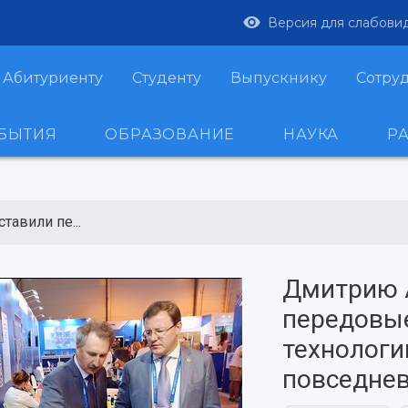
Версия для слабови
Абитуриенту
Студенту
Выпускнику
Сотру
ОБЫТИЯ
ОБРАЗОВАНИЕ
НАУКА
Р
авили пе...
Дмитрию 
передовы
технологи
повседне