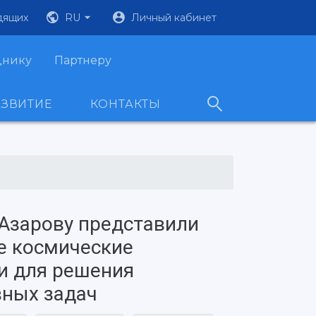
дящих
RU
Личный кабинет
днику
Партнеру
АЗВИТИЕ
КОНТАКТЫ
Азарову представили
е космические
и для решения
вных задач