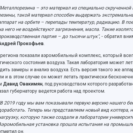
"Металлорезина – это материал из специально скрученной 
резины, такой материал способен выдержать экстремальны
аппарат на орбите – перепады температур, радиацию. В по
на него не воздействуют загрязнения, масла. Такие изолят
производственная партия – до тысячи штук"
, - обратил вн
Андрей Прокофьев
.
 региона показали аэромобильный комплекс, который всег
гического состояния воздуха. Такая лаборатория может ле
дить замеры и анализ воздуха. Есть версия такого же аппар
ли и в этом случае он может летать практически бесконеч
ем
Давид Овакимян
, под руководством которого разработа
азал губернатору ведется работа над проектом.
"В 2019 году мы вам показывали первую версию нашего бе
доработать. Теперь мы представляем новый вид коптера, но
нагрузку, которую также создали в лаборатории универси
Аэромобильная установка прошла испытания на промышле
отметил он.