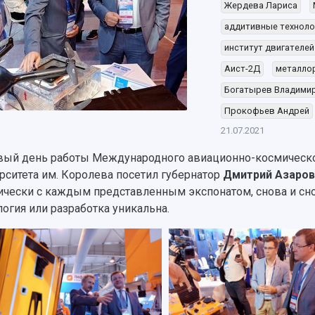
Жердева Лариса
аддитивные техноло
институт двигателей
Аист-2Д
металло
Богатырев Владими
Прокофьев Андрей
21.07.2021
вый день работы Международного авиационно-космическо
рситета им. Королева посетил губернатор
Дмитрий Азаров
ически с каждым представленным экспонатом, снова и снов
логия или разработка уникальна.