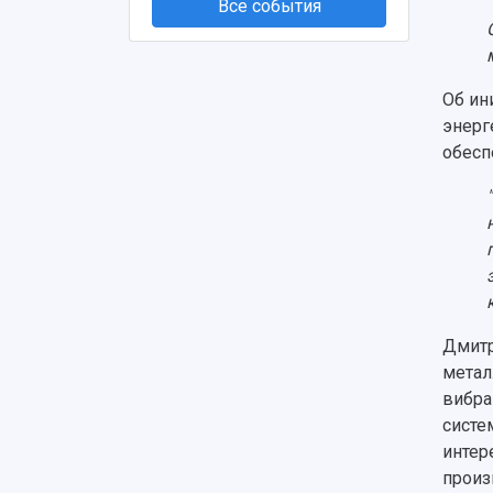
Все события
Об ин
энерг
обесп
Дмитр
метал
вибра
систе
интер
произ