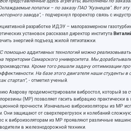
"Все представленные здесь агрегаты, выполнены по заказ
Охлаждаемые лопатки – по заказу ПАО "Кузнецов". Вот эту
моторного завода",
- подчеркнул проректор связь с индус
ициативной разработке ИДЭУ – малоразмерном газотурби
етических установок рассказал директор института
Витали
ечить энергией подъезд жилой пятиэтажки.
"С помощью аддитивных технологий можно реализовывать
на территории Самарского университета. Мы дорабатывали
производства. Кроме того решали задачу оптимизации прот
эффективности. На базе этого двигателя наши студенты в
как стартап”,
- отметил ученый.
ию Азарову продемонстрировали вибростол, который за сч
лорезины (МР) позволяет гасить вибрацию практически в 
ционной прочности. Изначально виброизоляторы из МР ис
м. Они защищают от сверхперегрузок и колебаний сложную
ес к виброизоляторам из МР проявляют различные машин
водители в железнодорожной техники.