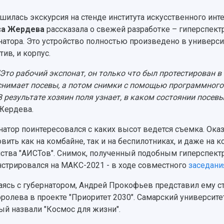
шилась экскурсия на стенде института искусственного инте
са Жердева
рассказала о свежей разработке – гиперспек
натора. Это устройство полностью произведено в универси
тив, и корпус.
"Это рабочий экспонат, он только что был протестирован в 
снимает посевы, а потом снимки с помощью программного 
В результате хозяин поля узнает, в каком состоянии посевы
Жердева.
натор поинтересовался с каких высот ведется съемка. Ока
овить как на комбайне, так и на беспилотниках, и даже на 
ства "АИСТов". Снимок, полученный подобным гиперспект
стрировался на МАКС-2021 - в ходе совместного
заседани
ясь с губернатором, Андрей Прокофьев представил ему ст
оролева в проекте "Приоритет 2030". Самарский университ
ый назвали "Космос для жизни".