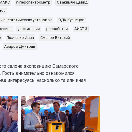
МАКС
гиперспектрометр
Овакимян Давид
гии
 и энергетических установок
ОДК-Кузнецов
резина
достижения
разработки
АИСТ-3
р
Ткаченко Иван
Смелов Виталий
Азаров Дмитрий
го салона экспозицию Самарского
. Гость внимательно ознакомился
а интересуясь: насколько та или иная