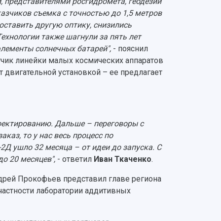
, представителями росгидромета, геодезии
казчиков съемка с точностью до 1,5 метров
поставить другую оптику, снизились
Технологии также шагнули за пять лет
лементы солнечных батарей",
- пояснил
чик линейки малых космических аппаратов
т двигательной установкой – ее предлагает
оектированию. Дальше – переговоры с
каз, то у нас весь процесс по
2Д ушло 32 месяца – от идеи до запуска. С
до 20 месяцев",
- ответил
Иван Ткаченко
.
ндрей Прокофьев представил главе региона
 частности лаборатории аддитивных