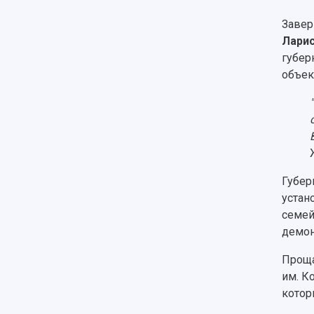
Завер
Лари
губер
объек
Губер
устан
семей
демон
Проща
им. К
котор