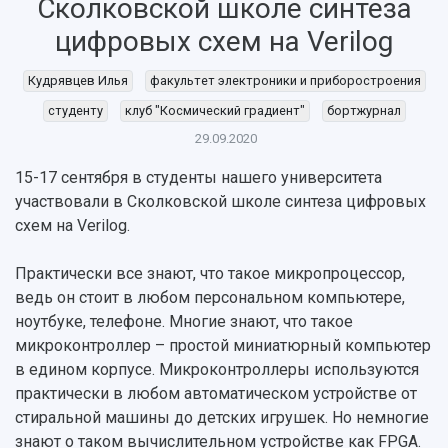
Сколковской школе синтеза
цифровых схем на Verilog
Кудрявцев Илья
факультет электроники и приборостроения
студенту
клуб "Космический градиент"
бортжурнал
29.09.2020
15-17 сентября в студенты нашего университета
участвовали в Сколковской школе синтеза цифровых
схем на Verilog.
Практически все знают, что такое микропроцессор,
ведь он стоит в любом персональном компьютере,
НАЗАД
ноутбуке, телефоне. Многие знают, что такое
Об университете
Новости
Образование
Научно-исследовательская деятельность
микроконтроллер – простой миниатюрный компьютер
в едином корпусе. Микроконтроллеры используются
История
Главные новости
Почему я выбираю Самарский университет?
Основные научные направления
практически в любом автоматическом устройстве от
Ключевые факты
Бортжурнал
Абитуриенту
Научные школы и ведущие научные коллектив
стиральной машины до детских игрушек. Но немногие
Рейтинги
Объявления
Бакалавриат и специалитет
Диссертационные советы
знают о таком вычислительном устройстве как FPGA.
События
Магистратура
Подготовка научных кадров