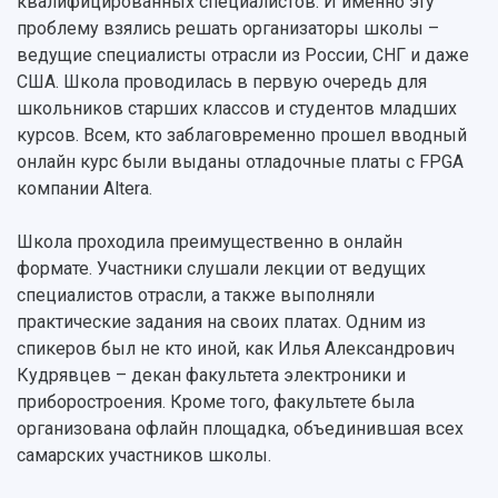
квалифицированных специалистов. И именно эту
Инжиниринговый центр
проблему взялись решать организаторы школы –
Научно-технические разработки
Подготовительные курсы
Аграрный карбоновый полигон
ведущие специалисты отрасли из России, СНГ и даже
Конкурсы научных проектов и грантов
Архив
США. Школа проводилась в первую очередь для
Областной конкурс "Молодой учёный"
Библиотека
школьников старших классов и студентов младших
Фирменный стиль
Отчеты о научно-исследовательской
курсов. Всем, кто заблаговременно прошел вводный
Видеолекции
деятельности
Устойчивое развитие
онлайн курс были выданы отладочные платы с FPGA
Журналы Самарского университета
Противодействие COVID-19
компании Altera.
Научные конференции
Кампус
Патенты
3D-тур по университету
Школа проходила преимущественно в онлайн
Публикации и издания
Музеи
формате. Участники слушали лекции от ведущих
Отчеты о проведенных конференциях
Учебный аэродром
специалистов отрасли, а также выполняли
Центр истории авиационных двигателей
практические задания на своих платах. Одним из
Ботанический сад
спикеров был не кто иной, как Илья Александрович
Умный дом бабочек
Кудрявцев – декан факультета электроники и
Международный межвузовский кампус
приборостроения. Кроме того, факультете была
организована офлайн площадка, объединившая всех
Сведения об образовательной организации
самарских участников школы.
Официальные документы