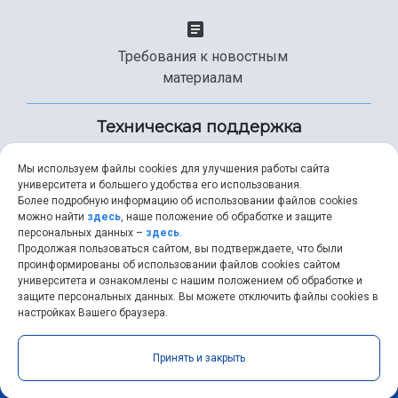
Требования к новостным
материалам
Техническая поддержка
Мы используем файлы cookies для улучшения работы сайта
университета и большего удобства его использования.
+7 (846) 267-49-99
Более подробную информацию об использовании файлов cookies
можно найти
здесь
, наше положение об обработке и защите
персональных данных –
здесь
.
Продолжая пользоваться сайтом, вы подтверждаете, что были
help@ssau.ru
проинформированы об использовании файлов cookies сайтом
университета и ознакомлены с нашим положением об обработке и
защите персональных данных. Вы можете отключить файлы cookies в
настройках Вашего браузера.
Самарский университет © 2026 |
ssau.ru
|
ssau@ssau.ru
|
Принять и закрыть
RSS
|
API