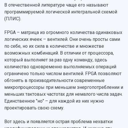
Руководство
В отечественной литературе чаще его называют
Аспирантура
Конкурс на замещение должностей научных
СМИ об университете
Наблюдательный совет
программируемой логической интегральной схемой
Формы обучения
работников
Попечительский совет
(ПЛИС).
Учебные планы
Научно-технический совет
Пресс-центр
Ученый совет
Дополнительное образование
Научные проекты и темы
Газета "Полет"
Ректорат
FPGA – матрица из огромного количества одинаковых
Институты и факультеты
Газета "Самарский университет"
логических ячеек – вентилей. Они очень просты сами
Кадровый резерв
Аспирантура и докторантура
по себе, но их сила в количестве и множестве
Мы в соцсетях
Образовательные программы
возможных комбинаций. В отличии от процессора,
Персоналии
Справочные материалы
который выполняет за раз одну команду, здесь
Мультимедиа
Профессорско-преподавательский состав
Сотрудники и преподаватели
количество одновременно выполняемых операций
Научная инфраструктура
Расписание занятий
Заслуженные деятели
ограничено только числом вентилей. FPGA позволяют
Подкасты
Научно-исследовательские подразделения
обгонять в производительности современные
Структура университета
Стипендии
Структурная схема управления научно-
Просветительский проект "Одержимы наукой
микропроцессоры при меньшем энергопотреблении и
Институты и факультеты
исследовательской деятельностью
меньших тактовых частотах для немалого числа задач.
Тестирование иностранных граждан на
Кафедры
Материальная база
знание русского языка, истории России и
Единственное "но" – для каждой из них нужно
Научные подразделения
Подразделения научного обслуживания
основ законодательства РФ
проектировать свою схему.
Отделы и службы
Организационные документы
Общественные организации
Платные образовательные услуги
Вот здесь и появляется острая проблема нехватки
Результаты научно-исследовательской
Институт искусственного интеллекта
Скидки на обучение
деятельности