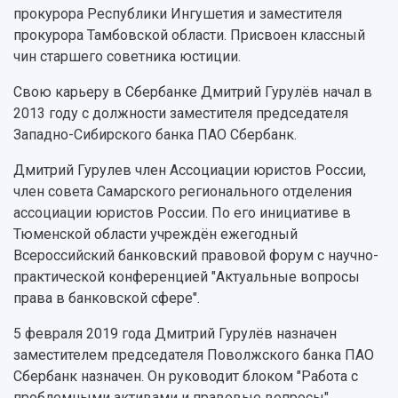
Учебный аэродром
прокурора Республики Ингушетия и заместителя
Центр истории авиационных двигателей
прокурора Тамбовской области. Присвоен классный
Ботанический сад
чин старшего советника юстиции.
Умный дом бабочек
Свою карьеру в Сбербанке Дмитрий Гурулёв начал в
Международный межвузовский кампус
2013 году с должности заместителя председателя
Сведения об образовательной организации
Западно-Сибирского банка ПАО Сбербанк.
Официальные документы
Дмитрий Гурулев член Ассоциации юристов России,
член совета Самарского регионального отделения
ассоциации юристов России. По его инициативе в
Тюменской области учреждён ежегодный
Всероссийский банковский правовой форум с научно-
практической конференцией "Актуальные вопросы
права в банковской сфере".
5 февраля 2019 года Дмитрий Гурулёв назначен
заместителем председателя Поволжского банка ПАО
Сбербанк назначен. Он руководит блоком "Работа с
проблемными активами и правовые вопросы".