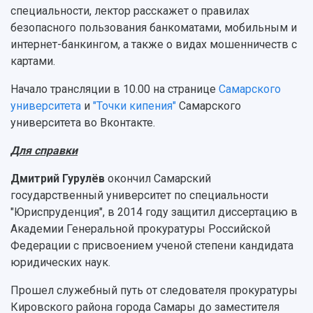
Подкасты
Научно-исследовательские подразделения
специальности, лектор расскажет о правилах
Структура университета
Стипендии
Структурная схема управления научно-
безопасного пользования банкоматами, мобильным и
Просветительский проект "Одержимы наукой
Институты и факультеты
исследовательской деятельностью
интернет-банкингом, а также о видах мошенничеств с
Тестирование иностранных граждан на
Кафедры
Материальная база
картами.
знание русского языка, истории России и
Научные подразделения
Подразделения научного обслуживания
основ законодательства РФ
Начало трансляции в 10.00 на странице
Самарского
Отделы и службы
Организационные документы
университета
и
"Точки кипения"
Самарского
Общественные организации
Платные образовательные услуги
Результаты научно-исследовательской
университета во Вконтакте.
Институт искусственного интеллекта
Скидки на обучение
деятельности
Инжиниринговый центр
Для справки
Научно-технические разработки
Подготовительные курсы
Аграрный карбоновый полигон
Конкурсы научных проектов и грантов
Архив
Дмитрий Гурулёв
окончил Самарский
Областной конкурс "Молодой учёный"
Библиотека
государственный университет по специальности
Фирменный стиль
Отчеты о научно-исследовательской
"Юриспруденция", в 2014 году защитил диссертацию в
Видеолекции
деятельности
Академии Генеральной прокуратуры Российской
Устойчивое развитие
Журналы Самарского университета
Федерации с присвоением ученой степени кандидата
Противодействие COVID-19
Научные конференции
юридических наук.
Кампус
Патенты
3D-тур по университету
Публикации и издания
Прошел служебный путь от следователя прокуратуры
Музеи
Отчеты о проведенных конференциях
Кировского района города Самары до заместителя