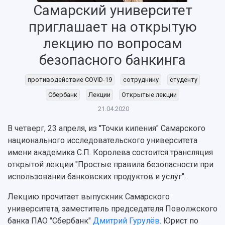
Самарский университет
приглашает на открытую
НАЗАД
лекцию по вопросам
Об университете
Новости
Образование
Научно-исследовательская деятельность
безопасного банкинга
История
Главные новости
Почему я выбираю Самарский университет?
Основные научные направления
Ключевые факты
Бортжурнал
Абитуриенту
Научные школы и ведущие научные коллектив
противодействие COVID-19
сотруднику
студенту
Рейтинги
Объявления
Бакалавриат и специалитет
Диссертационные советы
Сбербанк
Лекции
Открытые лекции
События
Магистратура
Подготовка научных кадров
Руководство
Аспирантура
Конкурс на замещение должностей научных
21.04.2020
СМИ об университете
Наблюдательный совет
Формы обучения
работников
В четверг, 23 апреля, из "Точки кипения" Самарского
Попечительский совет
Учебные планы
Научно-технический совет
Пресс-центр
национального исследовательского университета
Ученый совет
Дополнительное образование
Научные проекты и темы
Газета "Полет"
имени академика С.П. Королева состоится трансляция
Ректорат
Институты и факультеты
Газета "Самарский университет"
открытой лекции "Простые правила безопасности при
Кадровый резерв
Аспирантура и докторантура
использовании банковских продуктов и услуг".
Мы в соцсетях
Образовательные программы
Персоналии
Справочные материалы
Лекцию прочитает выпускник Самарского
Мультимедиа
Профессорско-преподавательский состав
университета, заместитель председателя Поволжского
Сотрудники и преподаватели
Научная инфраструктура
Расписание занятий
банка ПАО "Сбербанк"
Дмитрий Гурулёв
. Юрист по
Заслуженные деятели