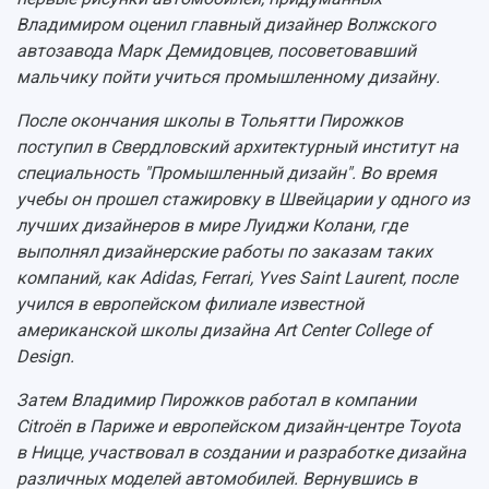
Музеи
Отчеты о проведенных конференциях
Владимиром оценил главный дизайнер Волжского
Учебный аэродром
автозавода Марк Демидовцев, посоветовавший
Центр истории авиационных двигателей
мальчику пойти учиться промышленному дизайну.
Ботанический сад
Умный дом бабочек
После окончания школы в Тольятти Пирожков
Международный межвузовский кампус
поступил в Свердловский архитектурный институт на
специальность "Промышленный дизайн". Во время
Сведения об образовательной организации
учебы он прошел стажировку в Швейцарии у одного из
лучших дизайнеров в мире Луиджи Колани, где
Официальные документы
выполнял дизайнерские работы по заказам таких
компаний, как Adidas, Ferrari, Yves Saint Laurent, после
учился в европейском филиале известной
американской школы дизайна Art Center College of
Design.
Затем Владимир Пирожков работал в компании
Citroën в Париже и европейском дизайн-центре Toyota
в Ницце, участвовал в создании и разработке дизайна
различных моделей автомобилей. Вернувшись в