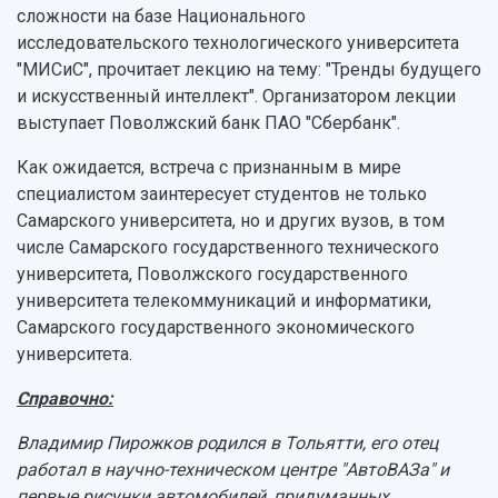
Научная инфраструктура
Расписание занятий
сложности на базе Национального
Заслуженные деятели
Подкасты
исследовательского технологического университета
Научно-исследовательские подразделения
Структура университета
Стипендии
"МИСиС", прочитает лекцию на тему: "Тренды будущего
Структурная схема управления научно-
Просветительский проект "Одержимы наукой
и искусственный интеллект". Организатором лекции
Институты и факультеты
исследовательской деятельностью
Тестирование иностранных граждан на
выступает Поволжский банк ПАО "Сбербанк".
Кафедры
Материальная база
знание русского языка, истории России и
Научные подразделения
Подразделения научного обслуживания
основ законодательства РФ
Как ожидается, встреча с признанным в мире
Отделы и службы
Организационные документы
специалистом заинтересует студентов не только
Общественные организации
Платные образовательные услуги
Результаты научно-исследовательской
Самарского университета, но и других вузов, в том
Институт искусственного интеллекта
Скидки на обучение
деятельности
числе Самарского государственного технического
Инжиниринговый центр
университета, Поволжского государственного
Научно-технические разработки
Подготовительные курсы
Аграрный карбоновый полигон
университета телекоммуникаций и информатики,
Конкурсы научных проектов и грантов
Архив
Самарского государственного экономического
Областной конкурс "Молодой учёный"
Библиотека
Фирменный стиль
университета.
Отчеты о научно-исследовательской
Видеолекции
деятельности
Справочно:
Устойчивое развитие
Журналы Самарского университета
Противодействие COVID-19
Научные конференции
Владимир Пирожков родился в Тольятти, его отец
Кампус
Патенты
работал в научно-техническом центре "АвтоВАЗа" и
3D-тур по университету
Публикации и издания
первые рисунки автомобилей, придуманных