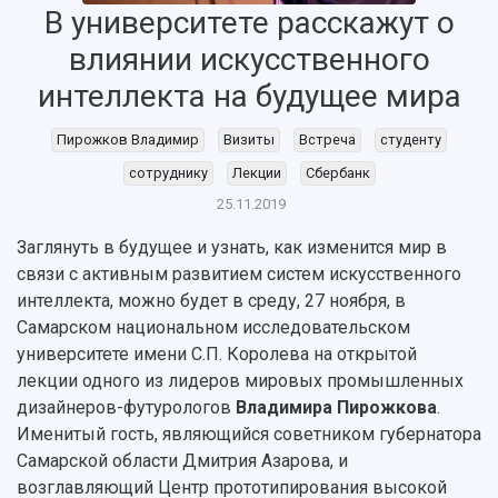
В университете расскажут о
влиянии искусственного
интеллекта на будущее мира
НАЗАД
Об университете
Новости
Образование
Научно-исследовательская деятельность
Пирожков Владимир
Визиты
Встреча
студенту
История
Главные новости
Почему я выбираю Самарский университет?
Основные научные направления
сотруднику
Лекции
Сбербанк
Ключевые факты
Бортжурнал
Абитуриенту
Научные школы и ведущие научные коллектив
25.11.2019
Рейтинги
Объявления
Бакалавриат и специалитет
Диссертационные советы
События
Магистратура
Подготовка научных кадров
Заглянуть в будущее и узнать, как изменится мир в
Руководство
Аспирантура
Конкурс на замещение должностей научных
связи с активным развитием систем искусственного
СМИ об университете
Наблюдательный совет
Формы обучения
работников
интеллекта, можно будет в среду, 27 ноября, в
Попечительский совет
Учебные планы
Научно-технический совет
Самарском национальном исследовательском
Пресс-центр
Ученый совет
Дополнительное образование
университете имени С.П. Королева на открытой
Научные проекты и темы
Газета "Полет"
Ректорат
лекции одного из лидеров мировых промышленных
Институты и факультеты
Газета "Самарский университет"
дизайнеров-футурологов
Владимира Пирожкова
.
Кадровый резерв
Аспирантура и докторантура
Мы в соцсетях
Именитый гость, являющийся советником губернатора
Образовательные программы
Персоналии
Справочные материалы
Самарской области Дмитрия Азарова, и
Мультимедиа
возглавляющий Центр прототипирования высокой
Профессорско-преподавательский состав
Сотрудники и преподаватели