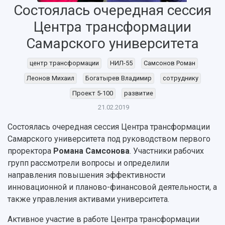
Состоялась очередная сессия
Центра трансформации
НАЗАД
Самарского университета
Об университете
Новости
Образование
Научно-исследовательская деятельность
История
Главные новости
Почему я выбираю Самарский университет?
Основные научные направления
центр трансформации
НИЛ-55
Самсонов Роман
Ключевые факты
Бортжурнал
Абитуриенту
Научные школы и ведущие научные коллектив
Леонов Михаил
Богатырев Владимир
сотруднику
Рейтинги
Объявления
Бакалавриат и специалитет
Диссертационные советы
Проект 5-100
развитие
События
Магистратура
Подготовка научных кадров
Руководство
Аспирантура
Конкурс на замещение должностей научных
21.02.2019
СМИ об университете
Наблюдательный совет
Формы обучения
работников
Состоялась очередная сессия Центра трансформации
Попечительский совет
Учебные планы
Научно-технический совет
Пресс-центр
Самарского университета под руководством первого
Ученый совет
Дополнительное образование
Научные проекты и темы
проректора
Романа Самсонова
. Участники рабочих
Газета "Полет"
Ректорат
Институты и факультеты
групп рассмотрели вопросы и определили
Газета "Самарский университет"
Кадровый резерв
Аспирантура и докторантура
направления повышения эффективности
Мы в соцсетях
Образовательные программы
инновационной и планово-финансовой деятельности, а
Персоналии
Справочные материалы
также управления активами университета.
Мультимедиа
Профессорско-преподавательский состав
Сотрудники и преподаватели
Научная инфраструктура
Расписание занятий
Активное участие в работе Центра трансформации
Заслуженные деятели