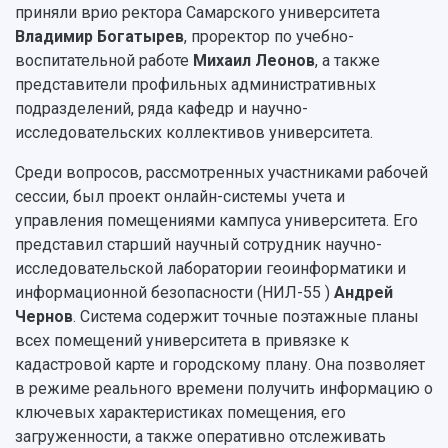
Подкасты
приняли врио ректора Самарского университета
Научно-исследовательские подразделения
Структура университета
Стипендии
Владимир Богатырев
, проректор по учебно-
Структурная схема управления научно-
Просветительский проект "Одержимы наукой
воспитательной работе
Михаил Леонов
, а также
Институты и факультеты
исследовательской деятельностью
Тестирование иностранных граждан на
представители профильных административных
Кафедры
Материальная база
знание русского языка, истории России и
подразделений, ряда кафедр и научно-
Научные подразделения
Подразделения научного обслуживания
основ законодательства РФ
исследовательских коллективов университета.
Отделы и службы
Организационные документы
Общественные организации
Платные образовательные услуги
Результаты научно-исследовательской
Среди вопросов, рассмотренных участниками рабочей
Институт искусственного интеллекта
Скидки на обучение
деятельности
сессии, был проект онлайн-системы учета и
Инжиниринговый центр
управления помещениями кампуса университета. Его
Научно-технические разработки
Подготовительные курсы
Аграрный карбоновый полигон
представил старший научный сотрудник научно-
Конкурсы научных проектов и грантов
Архив
исследовательской лаборатории геоинформатики и
Областной конкурс "Молодой учёный"
Библиотека
Фирменный стиль
информационной безопасности (НИЛ-55 )
Андрей
Отчеты о научно-исследовательской
Видеолекции
Чернов
. Система содержит точные поэтажные планы
деятельности
Устойчивое развитие
всех помещений университета в привязке к
Журналы Самарского университета
Противодействие COVID-19
кадастровой карте и городскому плану. Она позволяет
Научные конференции
Кампус
в режиме реального времени получить информацию о
Патенты
3D-тур по университету
ключевых характеристиках помещения, его
Публикации и издания
Музеи
загруженности, а также оперативно отслеживать
Отчеты о проведенных конференциях