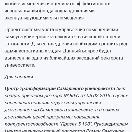
Учебный аэродром
любые изменения и оценивать эффективность
Центр истории авиационных двигателей
использования фонда подразделениями,
Ботанический сад
эксплуатирующими эти помещения.
Умный дом бабочек
Проект системы учета и управления помещениями
Международный межвузовский кампус
кампуса университета находится в высокой степени
Сведения об образовательной организации
готовности. Для ее внедрения необходимо решить ряд
административных задач. Данный вопрос будет
Официальные документы
вынесен на одно из ближайших заседаний ректората
университета.
Для справки
Центр трансформации Самарского университета
был
создан приказом ректора № 80-О от 05.02.2019 в целях
совершенствования структуры управления
деятельностью Самарского университета в рамках
достижения целей программы повышения
конкурентоспособности "Проект 5-100". Руководителем
Центра назначен первый проректор Роман Самсонов.