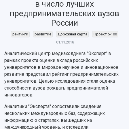
в число лучших
предпринимательских вузов
НАЗАД
России
Об университете
Новости
Образование
Научно-исследовательская деятельность
История
Главные новости
Почему я выбираю Самарский университет?
Основные научные направления
рейтинги
развитие
Дорожная карта
Проект 5-100
Ключевые факты
Бортжурнал
Абитуриенту
Научные школы и ведущие научные коллектив
01.11.2018
Рейтинги
Объявления
Бакалавриат и специалитет
Диссертационные советы
События
Магистратура
Подготовка научных кадров
Аналитический центр медиахолдинга "Эксперт" в
Руководство
Аспирантура
Конкурс на замещение должностей научных
рамках проекта оценки вклада российских
СМИ об университете
Наблюдательный совет
Формы обучения
работников
университетов в мировое научное и инновационное
Попечительский совет
Учебные планы
Научно-технический совет
развитие представил рейтинг предпринимательских
Пресс-центр
Ученый совет
Дополнительное образование
университетов. Целью исследования стала оценка
Научные проекты и темы
Газета "Полет"
Ректорат
способности вузов рождать предпринимателей-
Институты и факультеты
Газета "Самарский университет"
инноваторов.
Кадровый резерв
Аспирантура и докторантура
Мы в соцсетях
Образовательные программы
Аналитики "Эксперта" сопоставили сведения
Персоналии
Справочные материалы
нескольких международных баз, содержащих
Мультимедиа
Профессорско-преподавательский состав
Сотрудники и преподаватели
информацию о стартапах, вышедших на
Научная инфраструктура
Расписание занятий
Заслуженные деятели
международный уровень, и отследили
Подкасты