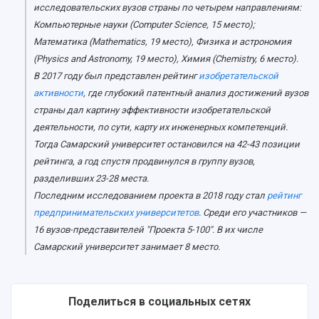
Учебный аэродром
исследовательских вузов страны по четырем направлениям:
Центр истории авиационных двигателей
Компьютерные науки (Computer Science, 15 место);
Ботанический сад
Математика (Mathematics, 19 место), Физика и астрономия
Умный дом бабочек
(Physics and Astronomy, 19 место), Химия (Chemistry, 6 место).
Международный межвузовский кампус
В 2017 году был представлен рейтинг
изобретательской
активности
, где глубокий патентный анализ достижений вузов
Сведения об образовательной организации
страны дал картину эффективности изобретательской
Официальные документы
деятельности, по сути, карту их инженерных компетенций.
Тогда Самарский университет остановился на 42-43 позиции
рейтинга, а год спустя продвинулся в группу вузов,
разделивших 23-28 места.
Последним исследованием проекта в 2018 году стал
рейтинг
предпринимательских университетов
. Среди его участников —
16 вузов-представителей "Проекта 5-100". В их числе
Самарский университет занимает 8 место.
Поделиться в социальных сетях