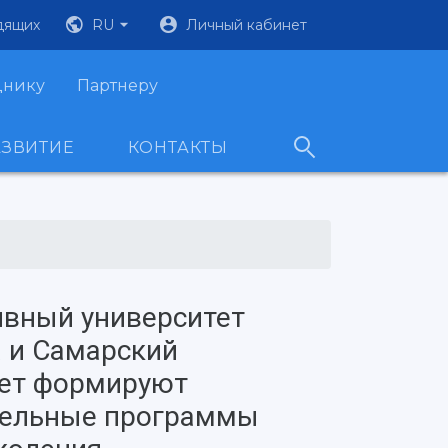
дящих
RU
Личный кабинет
днику
Партнеру
АЗВИТИЕ
КОНТАКТЫ
ивный университет
 и Самарский
тет формируют
тельные программы