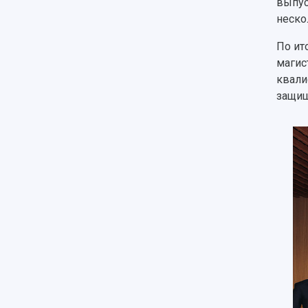
выпус
неско
По ит
магис
квали
защищ