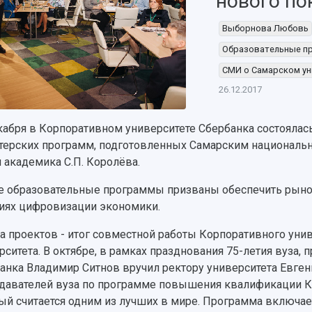
нового по
Выборнова Любовь
Образовательные п
СМИ о Самарском ун
26.12.2017
кабря в Корпоративном университете Сбербанка состояла
терских программ, подготовленных Самарским националь
 академика С.П. Королёва.
 образовательные программы призваны обеспечить рыно
иях цифровизации экономики.
а проектов - итог совместной работы Корпоративного уни
рситета. В октябре, в рамках празднования 75-летия вуза,
анка Владимир Ситнов вручил ректору университета Евге
давателей вуза по программе повышения квалификации Ко
ый считается одним из лучших в мире. Программа включае