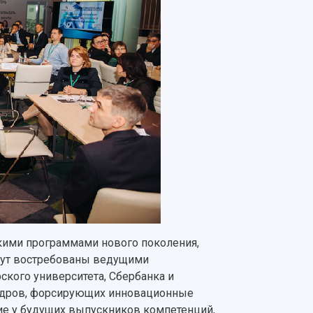
кими программами нового поколения,
дут востребованы ведущими
кого университета, Сбербанка и
кадров, форсирующих инновационные
ние у будущих выпускников компетенций,