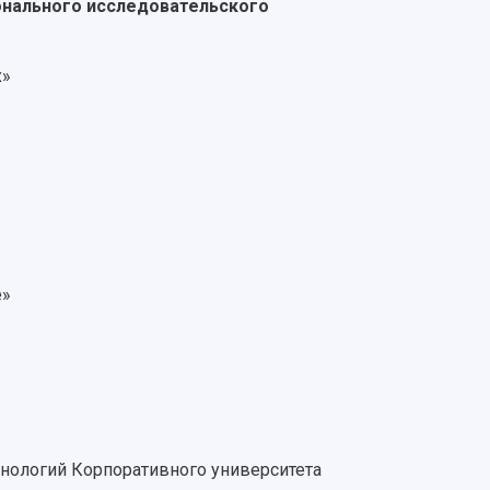
онального исследовательского
х»
е»
хнологий Корпоративного университета