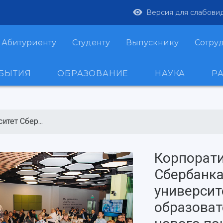
Версия для слабови
Абитуриенту
Студенту
Выпускнику
Сотру
ОБЫТИЯ
ОБРАЗОВАНИЕ
НАУКА
Р
тет Сбер...
Корпорат
Сбербанка
универси
образова