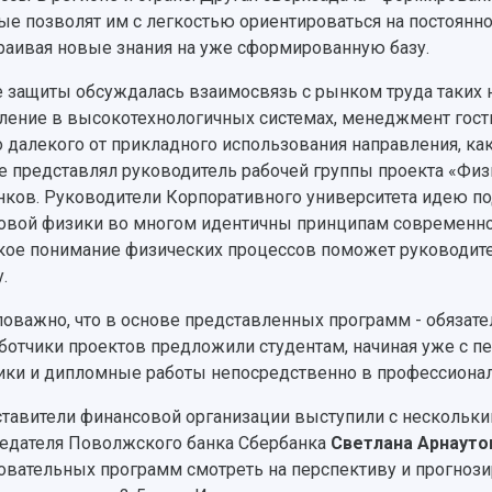
ые позволят им с легкостью ориентироваться на постоян
раивая новые знания на уже сформированную базу.
е защиты обсуждалась взаимосвязь с рынком труда таких 
ление в высокотехнологичных системах, менеджмент гости
о далекого от прикладного использования направления, ка
е представлял руководитель рабочей группы проекта «Фи
ков. Руководители Корпоративного университета идею по
овой физики во многом идентичны принципам современного
кое понимание физических процессов поможет руководи
.
оважно, что в основе представленных программ - обязате
ботчики проектов предложили студентам, начиная уже с пе
ики и дипломные работы непосредственно в профессиональ
тавители финансовой организации выступили с нескольки
едателя Поволжского банка Сбербанка
Светлана Арнауто
овательных программ смотреть на перспективу и прогнози