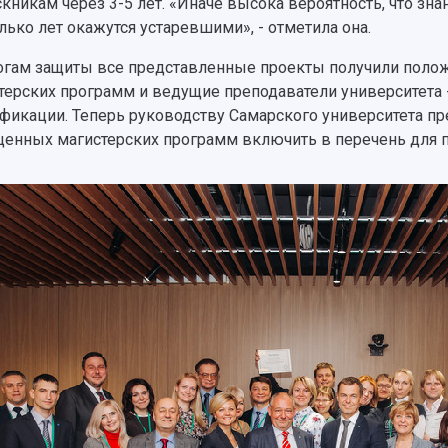
кникам через 3-5 лет. «Иначе высока вероятность, что зна
лько лет окажутся устаревшими», - отметила она.
огам защиты все представленные проекты получили полож
терских программ и ведущие преподаватели университета
фикации. Теперь руководству Самарского университета пр
енных магистерских программ включить в перечень для пр