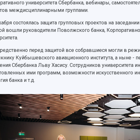
ративного университета Сбербанка, вебинары, самостояте
тов междисциплинарными группами.
кабря состоялась защита групповых проектов на заседании 
ой вошли руководители Поволжского банка, Корпоративно
рситета.
редственно перед защитой все собравшиеся могли в реж
книку Куйбышевского авиационного института, а ныне - 
ения Сбербанка Льву Хасису. Сотрудников университета и
товленных ими программ, возможности искусственного инте
гия банка и т.д.