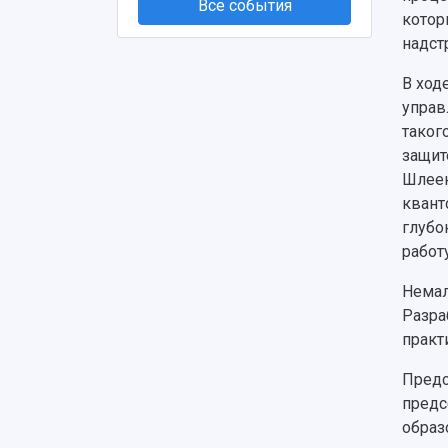
Все события
котор
надст
В ход
управ
таког
защит
Шлеен
квант
глубо
работу
Немал
Разра
практ
Предс
предс
образ