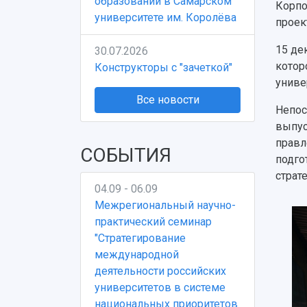
образовании в Самарском
Корпо
университете им. Королёва
проек
15 де
30.07.2026
котор
Конструкторы с "зачеткой"
униве
Все новости
Непос
выпус
правл
СОБЫТИЯ
подго
страте
04.09 - 06.09
Межрегиональный научно-
практический семинар
"Стратегирование
международной
деятельности российских
университетов в системе
национальных приоритетов