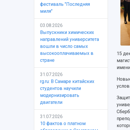
фестиваль "Последняя
миля"
03.08.2026
Выпускники химических
направлений университета
вошли в число самых
высокооплачиваемых в
15 де
стране
магис
имени
31.07.2026
Новые
rg.ru: В Самаре китайских
услов
студентов научили
модернизировать
Защит
двигатели
униве
Сберб
31.07.2026
препо
10 фактов о платном
котор