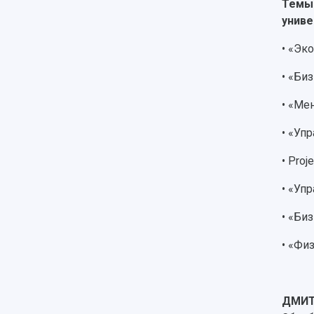
Темы 
униве
•
«Эко
•
«Биз
•
«Мен
•
«Упр
•
Proje
•
«Упр
•
«Биз
•
«Физ
ДМИТ