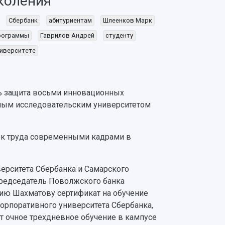
коления
Сбербанк
абитуриентам
Шлеенков Марк
рограммы
Гаврилов Андрей
студенту
иверситете
сь защита восьми инновационных
ным исследовательским университетом
к труда современными кадрами в
верситета Сбербанка и Самарского
 председатель Поволжского банка
нию Шахматову сертификат на обучение
рпоративного университета Сбербанка,
т очное трехдневное обучение в кампусе