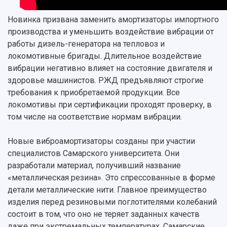
Отчеты о проведенных конференциях
Учебный аэродром
Новинка призвана заменить амортизаторы импортного
Центр истории авиационных двигателей
производства и уменьшить воздействие вибрации от
Ботанический сад
работы дизель-генератора на тепловоз и
Умный дом бабочек
локомотивные бригады. Длительное воздействие
Международный межвузовский кампус
вибрации негативно влияет на состояние двигателя и
Сведения об образовательной организации
здоровье машинистов. РЖД предъявляют строгие
требования к приобретаемой продукции. Все
Официальные документы
локомотивы при сертификации проходят проверку, в
том числе на соответствие нормам вибрации.
Новые виброамортизаторы созданы при участии
специалистов Самарского университета. Они
разработали материал, получивший название
«металлическая резина». Это спрессованные в форме
детали металлические нити. Главное преимущество
изделия перед резиновыми поглотителями колебаний
состоит в том, что оно не теряет заданных качеств
даже при экстремальных температурах. Самарские