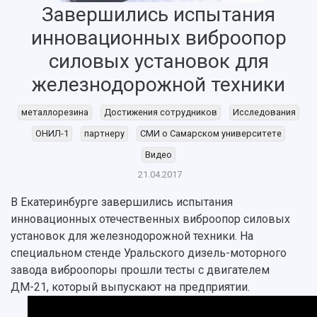
Завершились испытания
инновационных виброопор
НАЗАД
силовых установок для
Об университете
Новости
Образование
Научно-исследовательская деятельность
железнодорожной техники
История
Главные новости
Почему я выбираю Самарский университет?
Основные научные направления
Ключевые факты
Бортжурнал
Абитуриенту
Научные школы и ведущие научные коллектив
металлорезина
Достижения сотрудников
Исследования
Рейтинги
Объявления
Бакалавриат и специалитет
Диссертационные советы
ОНИЛ-1
партнеру
СМИ о Самарском университете
События
Магистратура
Подготовка научных кадров
Руководство
Видео
Аспирантура
Конкурс на замещение должностей научных
СМИ об университете
Наблюдательный совет
21.04.2017
Формы обучения
работников
Попечительский совет
Учебные планы
Научно-технический совет
Пресс-центр
В Екатеринбурге завершились испытания
Ученый совет
Дополнительное образование
инновационных отечественных виброопор силовых
Научные проекты и темы
Газета "Полет"
Ректорат
установок для железнодорожной техники. На
Институты и факультеты
Газета "Самарский университет"
Кадровый резерв
Аспирантура и докторантура
специальном стенде Уральского дизель-моторного
Мы в соцсетях
Образовательные программы
завода виброопоры прошли тесты с двигателем
Персоналии
Справочные материалы
ДМ-21, который выпускают на предприятии.
Мультимедиа
Профессорско-преподавательский состав
Сотрудники и преподаватели
Научная инфраструктура