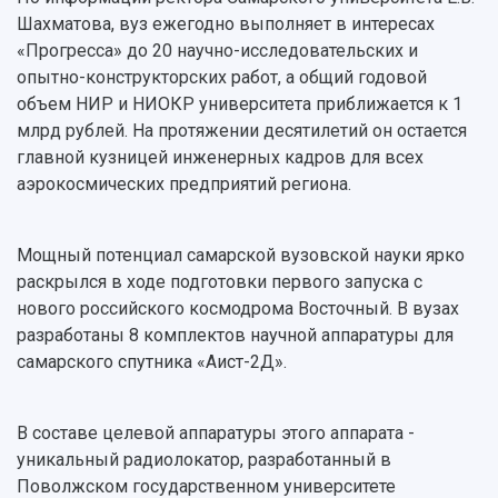
Устойчивое развитие
Журналы Самарского университета
Шахматова, вуз ежегодно выполняет в интересах
Противодействие COVID-19
Научные конференции
«Прогресса» до 20 научно-исследовательских и
Кампус
Патенты
опытно-конструкторских работ, а общий годовой
3D-тур по университету
Публикации и издания
объем НИР и НИОКР университета приближается к 1
Музеи
Отчеты о проведенных конференциях
млрд рублей. На протяжении десятилетий он остается
Учебный аэродром
главной кузницей инженерных кадров для всех
Центр истории авиационных двигателей
аэрокосмических предприятий региона.
Ботанический сад
Умный дом бабочек
Международный межвузовский кампус
Мощный потенциал самарской вузовской науки ярко
раскрылся в ходе подготовки первого запуска с
Сведения об образовательной организации
нового российского космодрома Восточный. В вузах
разработаны 8 комплектов научной аппаратуры для
Официальные документы
самарского спутника «Аист-2Д».
В составе целевой аппаратуры этого аппарата -
уникальный радиолокатор, разработанный в
Поволжском государственном университете