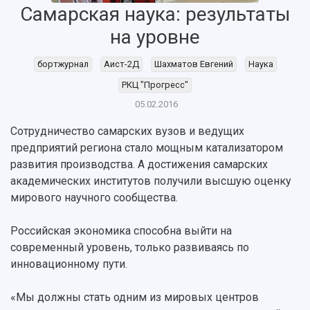
Самарская наука: результаты
на уровне
бортжурнал
Аист-2Д
Шахматов Евгений
Наука
РКЦ "Прогресс"
05.02.2016
НАЗАД
Сотрудничество самарских вузов и ведущих
Об университете
Новости
Образование
Научно-исследовательская деятельность
предприятий региона стало мощным катализатором
История
Главные новости
Почему я выбираю Самарский университет?
Основные научные направления
развития производства. А достижения самарских
Ключевые факты
Бортжурнал
Абитуриенту
Научные школы и ведущие научные коллектив
академических институтов получили высшую оценку
Рейтинги
Объявления
Бакалавриат и специалитет
Диссертационные советы
мирового научного сообщества.
События
Магистратура
Подготовка научных кадров
Руководство
Аспирантура
Конкурс на замещение должностей научных
Российская экономика способна выйти на
СМИ об университете
Наблюдательный совет
Формы обучения
работников
современный уровень, только развиваясь по
Попечительский совет
Учебные планы
Научно-технический совет
инновационному пути.
Пресс-центр
Ученый совет
Дополнительное образование
Научные проекты и темы
Газета "Полет"
Ректорат
«Мы должны стать одним из мировых центров
Институты и факультеты
Газета "Самарский университет"