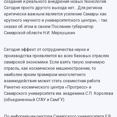
создания и реального внедрения новых технологий.
Кадровый резерв
Аспирантура и докторантура
Сегодня просто другого выхода нет... Для региона
Мы в соцсетях
Образовательные программы
критически важным является усиление Самары как
Персоналии
Справочные материалы
Мультимедиа
крупного научного и университетского центра», - так
Профессорско-преподавательский состав
Сотрудники и преподаватели
Научная инфраструктура
сказал об этом в своем Послании губернатор
Расписание занятий
Заслуженные деятели
Подкасты
Самарской области Н.И. Меркушкин.
Научно-исследовательские подразделения
Структура университета
Стипендии
Структурная схема управления научно-
Просветительский проект "Одержимы наукой
Институты и факультеты
исследовательской деятельностью
Сегодня эффект от сотрудничества науки и
Тестирование иностранных граждан на
Кафедры
Материальная база
знание русского языка, истории России и
производства проявляется во всех базовых отраслях
Научные подразделения
Подразделения научного обслуживания
основ законодательства РФ
самарской экономики. Если взять такую значимую
Отделы и службы
Организационные документы
отрасль, как космическое машиностроение, то
Общественные организации
Платные образовательные услуги
наиболее ярким примером многолетнего
Результаты научно-исследовательской
Институт искусственного интеллекта
Скидки на обучение
деятельности
взаимодействия может стать совместная работа
Инжиниринговый центр
Ракетно-космического центра «Прогресс» и
Научно-технические разработки
Подготовительные курсы
Аграрный карбоновый полигон
Самарского университета им. академика С.П. Королева
Конкурсы научных проектов и грантов
Архив
(объединенный СГАУ и СамГУ).
Областной конкурс "Молодой учёный"
Библиотека
Фирменный стиль
Отчеты о научно-исследовательской
Видеолекции
деятельности
По информации ректора Самарского университета Е.В.