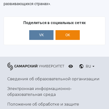
развивающихся странах».
Ботанический сад
Умный дом бабочек
Международный межвузовский кампус
Поделиться в социальных сетях
Сведения об образовательной организации
VK
OK
Официальные документы
RU
Сведения об образовательной организации
Электронная информационно-
образовательная среда
Положение об обработке и защите