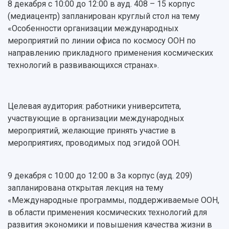
Просветительский проект "Одержимы наукой
8 декабря с 10:00 до 12:00 в ауд. 408 – 15 корпус
Институты и факультеты
исследовательской деятельностью
(медиацентр) запланирован круглый стол на тему
Тестирование иностранных граждан на
Кафедры
Материальная база
знание русского языка, истории России и
«Особенности организации международных
Научные подразделения
Подразделения научного обслуживания
основ законодательства РФ
мероприятий по линии офиса по космосу ООН по
Отделы и службы
Организационные документы
направлению прикладного применения космических
Общественные организации
Платные образовательные услуги
технологий в развивающихся странах».
Результаты научно-исследовательской
Институт искусственного интеллекта
Скидки на обучение
деятельности
Инжиниринговый центр
Научно-технические разработки
Подготовительные курсы
Аграрный карбоновый полигон
Конкурсы научных проектов и грантов
Целевая аудитория: работники университета,
Архив
Областной конкурс "Молодой учёный"
Библиотека
участвующие в организации международных
Фирменный стиль
Отчеты о научно-исследовательской
мероприятий, желающие принять участие в
Видеолекции
деятельности
мероприятиях, проводимых под эгидой ООН.
Устойчивое развитие
Журналы Самарского университета
Противодействие COVID-19
Научные конференции
Кампус
9 декабря с 10:00 до 12:00 в 3а корпус (ауд. 209)
Патенты
запланирована открытая лекция на тему
3D-тур по университету
Публикации и издания
«Международные программы, поддерживаемые ООН,
Музеи
Отчеты о проведенных конференциях
в области применения космических технологий для
Учебный аэродром
развития экономики и повышения качества жизни в
Центр истории авиационных двигателей