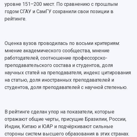
Структура университета
Стипендии
уровне 151–200 мест. По сравнению с прошлым
Структурная схема управления научно-
Просветительский проект "Одержимы наукой
годом СГАУ и СамГУ сохранили свои позиции в
Институты и факультеты
исследовательской деятельностью
Тестирование иностранных граждан на
рейтинге.
Кафедры
Материальная база
знание русского языка, истории России и
Научные подразделения
Подразделения научного обслуживания
основ законодательства РФ
Отделы и службы
Организационные документы
Общественные организации
Платные образовательные услуги
Оценка вузов проводилась по восьми критериям:
Результаты научно-исследовательской
Институт искусственного интеллекта
мнение академического сообщества, мнение
Скидки на обучение
деятельности
Инжиниринговый центр
работодателей, соотношение профессорско-
Научно-технические разработки
Подготовительные курсы
Аграрный карбоновый полигон
преподавательского состава и студентов, доля
Конкурсы научных проектов и грантов
Архив
научных статей на преподавателя, индекс цитирования
Областной конкурс "Молодой учёный"
Библиотека
на статью, доля иностранных преподавателей и
Фирменный стиль
Отчеты о научно-исследовательской
студентов, доля преподавателей с научной степенью.
Видеолекции
деятельности
Устойчивое развитие
Журналы Самарского университета
Противодействие COVID-19
Научные конференции
Кампус
В рейтинге сделан упор на показатели, которые
Патенты
3D-тур по университету
отражают общие черты, присущие Бразилии, России,
Публикации и издания
Музеи
Индии, Китаю и ЮАР и подчёркивают сильные
Отчеты о проведенных конференциях
Учебный аэродром
стороны систем высшего образования в этих странах.