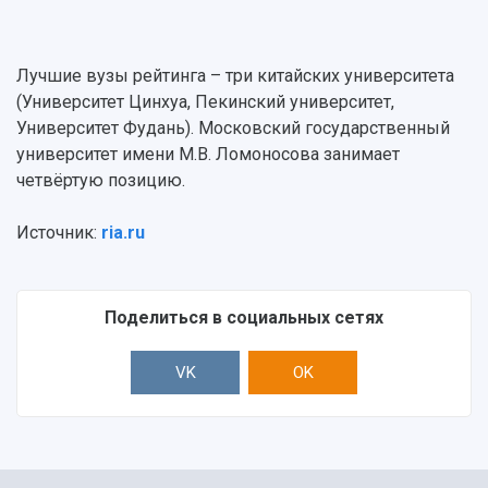
Центр истории авиационных двигателей
Ботанический сад
Умный дом бабочек
Лучшие вузы рейтинга – три китайских университета
Международный межвузовский кампус
(Университет Цинхуа, Пекинский университет,
Университет Фудань). Московский государственный
Сведения об образовательной организации
университет имени М.В. Ломоносова занимает
Официальные документы
четвёртую позицию.
Источник:
ria.ru
Поделиться в социальных сетях
VK
OK