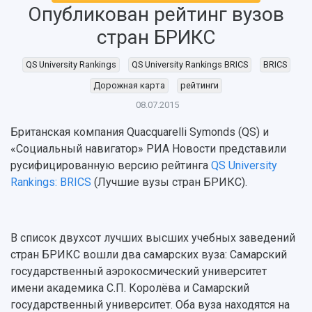
Опубликован рейтинг вузов
НАЗАД
стран БРИКС
Об университете
Новости
Образование
Научно-исследовательская деятельность
QS University Rankings
QS University Rankings BRICS
BRICS
История
Главные новости
Почему я выбираю Самарский университет?
Основные научные направления
Ключевые факты
Бортжурнал
Абитуриенту
Научные школы и ведущие научные коллектив
Дорожная карта
рейтинги
Рейтинги
Объявления
Бакалавриат и специалитет
Диссертационные советы
08.07.2015
События
Магистратура
Подготовка научных кадров
Руководство
Британская компания Quacquarelli Symonds (QS) и
Аспирантура
Конкурс на замещение должностей научных
СМИ об университете
Наблюдательный совет
«Социальный навигатор» РИА Новости представили
Формы обучения
работников
Попечительский совет
русифицированную версию рейтинга
QS University
Учебные планы
Научно-технический совет
Пресс-центр
Ученый совет
Rankings: BRICS
(Лучшие вузы стран БРИКС).
Дополнительное образование
Научные проекты и темы
Газета "Полет"
Ректорат
Институты и факультеты
Газета "Самарский университет"
Кадровый резерв
Аспирантура и докторантура
Мы в соцсетях
В список двухсот лучших высших учебных заведений
Образовательные программы
Персоналии
Справочные материалы
стран БРИКС вошли два самарских вуза: Самарский
Мультимедиа
государственный аэрокосмический университет
Профессорско-преподавательский состав
Сотрудники и преподаватели
Научная инфраструктура
Расписание занятий
имени академика С.П. Королёва и Самарский
Заслуженные деятели
Подкасты
государственный университет. Оба вуза находятся на
Научно-исследовательские подразделения