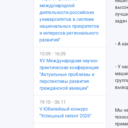
нашег
международной
высок
деятельности российских
лучши
университетов в системе
задач
национальных приоритетов
и интересов регионального
развития"
- А к
15.09 - 16.09
XV Международная научно-
- У н
практическая конференция
машин
"Актуальные проблемы и
групп
перспективы развития
вывод
гражданской авиации"
19.10 - 06.11
V Юбилейный конкурс
Мы на
"Успешный патент 2026"
техно
приме