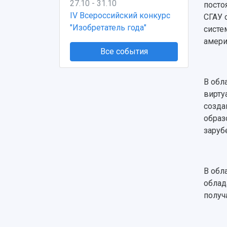
27.10 - 31.10
посто
IV Всероссийский конкурс
СГАУ 
"Изобретатель года"
систе
амери
Все события
В обл
вирту
созда
образ
заруб
В обл
облад
получ