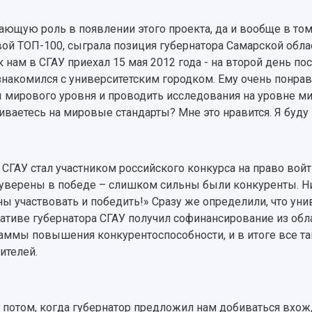
ающую роль в появлении этого проекта, да и вообще в том,
ой ТОП-100, сыграла позиция губернатора Самарской обл
к нам в СГАУ приехал 15 мая 2012 года - на второй день п
знакомился с университетским городком. Ему очень понрав
 мирового уровня и проводить исследования на уровне ми
иваетесь на мировые стандарты? Мне это нравится. Я буду
 СГАУ стал участником российского конкурса на право вой
уверены в победе – слишком сильны были конкуренты. Ни
ы участвовать и победить!» Сразу же определили, что унив
ативе губернатора СГАУ получил софинансирование из об
аммы повышения конкурентоспособности, и в итоге все та
ителей.
 потом, когда губернатор предложил нам добиваться вхож