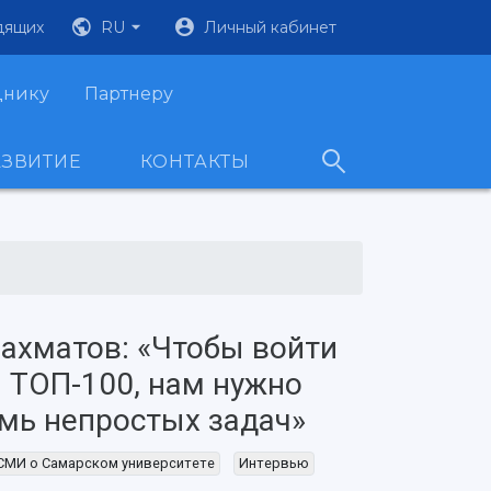
дящих
RU
Личный кабинет
днику
Партнеру
АЗВИТИЕ
КОНТАКТЫ
ахматов: «Чтобы войти
 ТОП-100, нам нужно
мь непростых задач»
СМИ о Самарском университете
Интервью