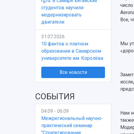
rg.ru: В Самаре китайских
число
студентов научили
Aeron
модернизировать
Все, 
двигатели
31.07.2026
Мы ут
10 фактов о платном
«доро
образовании в Самарском
университете им. Королёва
Все новости
Замет
иссле
предс
СОБЫТИЯ
04.09 - 06.09
Нам н
Межрегиональный научно-
также
практический семинар
Модер
"Стратегирование