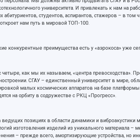
о персонала. Мы должны активно продвигать СГАУ и в Росс
отехнологичного университета. И привлекать к нам на рабо
х абитуриентов, студентов, аспирантов, стажеров – в том 
 откроет нам путь в мировой ТОП-100.
акие конкурентные преимущества есть у «аэрокоса» уже се
ас четыре, как мы их называем, «центра превосходства». П
остроении. СГАУ – единственный университет в мире, об
ировкой малых космических аппаратов на базе платформы
ятся на орбиту в содружестве с РКЦ «Прогресс».
 ведущих позициях в области динамики и виброакустики м
логий изготовления изделий из уникального материала – м
нения – прежде всего, амортизирующие устройства, но ин