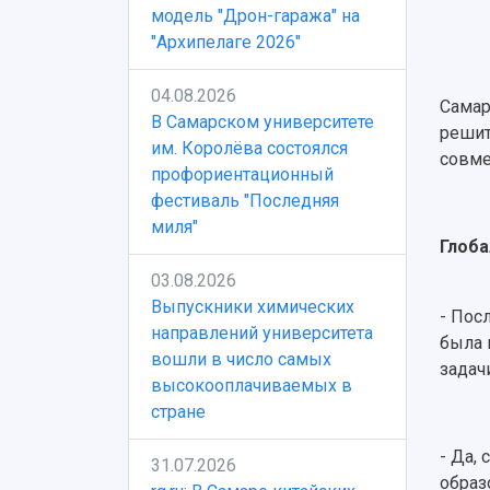
модель "Дрон-гаража" на
"Архипелаге 2026"
04.08.2026
Самар
В Самарском университете
решит
им. Королёва состоялся
совме
профориентационный
фестиваль "Последняя
миля"
Глоба
03.08.2026
Выпускники химических
- Пос
направлений университета
была 
вошли в число самых
задач
высокооплачиваемых в
стране
- Да,
31.07.2026
образ