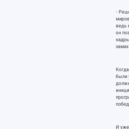
- Реш
миров
ведь 
он по
кадры
замах
Когда
были 
должн
иници
прогр
побед
И уже