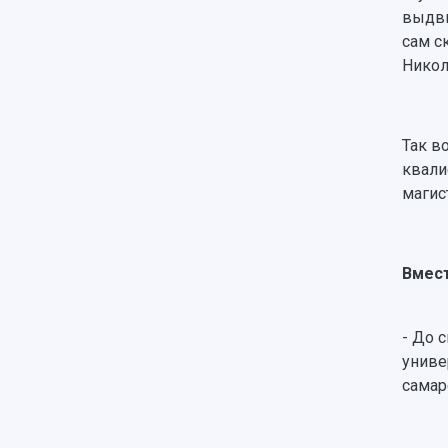
выдви
сам с
Никол
Так в
квали
магис
Вмест
- До 
униве
самар