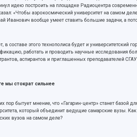
нул идею построить на площадке Радиоцентра современны
казал: «Чтобы аэрокосмический университет на самом дел
ай Иванович вообще умеет ставить большие задачи, а пот
от, в составе этого технополиса будет и университетский го
фикацию, работать и проводить научные исследования бол
трантов, аспирантов и приглашенных преподавателей СГАУ 
е мы стократ сильнее
сих пор бытует мнение, что «Гагарин-центр» станет базой д
рситета, который объединит ведущие самарские вузы. Как
ских вузов на самом деле?