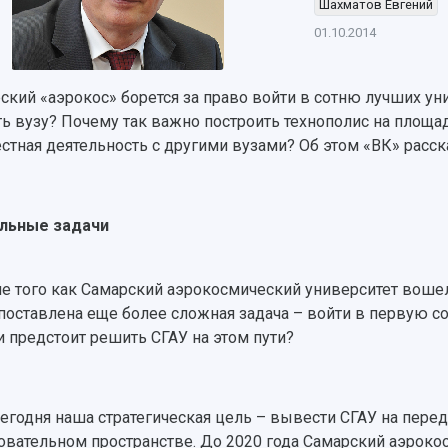
Шахматов Евгений
01.10.2014
ский «аэрокос» борется за право войти в сотню лучших ун
ь вузу? Почему так важно построить технополис на площа
стная деятельность с другими вузами? Об этом «ВК» расск
льные задачи
ле того как Самарский аэрокосмический университет воше
поставлена еще более сложная задача – войти в первую с
и предстоит решить СГАУ на этом пути?
 сегодня наша стратегическая цель – вывести СГАУ на пер
овательном пространстве. До 2020 года Самарский аэроко