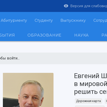
Версия для слабови
Абитуриенту
Студенту
Выпускнику
Сотру
ОБЫТИЯ
ОБРАЗОВАНИЕ
НАУКА
Р
бы войти...
Евгений Ш
в мировой
решить се
Дорожная карта