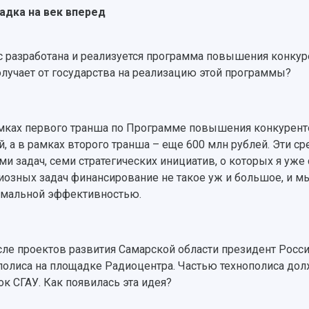
дка на век вперед
ас разработана и реализуется программа повышения конку
олучает от государства на реализацию этой программы?
амках первого транша по Программе повышения конкурент
й, а в рамках второго транша – еще 600 млн рублей. Эти с
еми задач, семи стратегических инициатив, о которых я уже
иозных задач финансирование не такое уж и большое, и мы
мальной эффективностью.
исле проектов развития Самарской области президент Росси
полиса на площадке Радиоцентра. Частью технополиса дол
ок СГАУ. Как появилась эта идея?