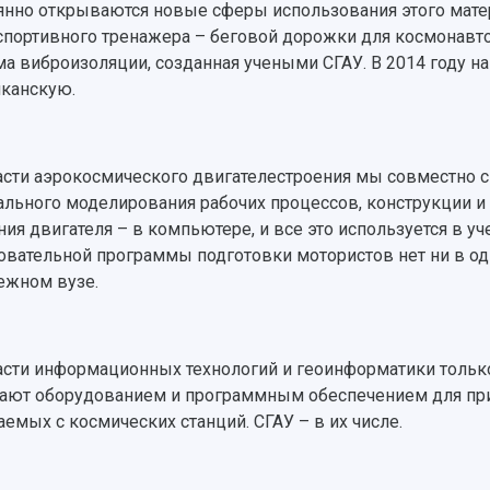
янно открываются новые сферы использования этого мате
спортивного тренажера – беговой дорожки для космонавт
ма виброизоляции, созданная учеными СГАУ. В 2014 году 
канскую.
асти аэрокосмического двигателестроения мы совместно с
ального моделирования рабочих процессов, конструкции и 
ния двигателя – в компьютере, и все это используется в у
овательной программы подготовки мотористов нет ни в о
ежном вузе.
асти информационных технологий и геоинформатики тольк
ают оборудованием и программным обеспечением для при
аемых с космических станций. СГАУ – в их числе.