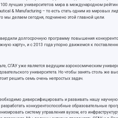
 100 лучших университетов мира в международном рейтинг
autical & Manufacturing – то есть стать одним из мировых л
что мы делаем сегодня, подчинено этой главной цели.
вердили долгосрочную программу повышения конкурентос
жную карту», и с 2013 года упорно движемся к поставленн
ьте, СГАУ уже является ведущим аэрокосмическим универс
довательского университета. Но чтобы занять столь же вы
тоит решить семь очень непростых задач.
еобходимо диверсифицировать и развивать нашу научную 
 разработать конкурентоспособные образовательные про
низировать систему управления вузом, его инфраструктур