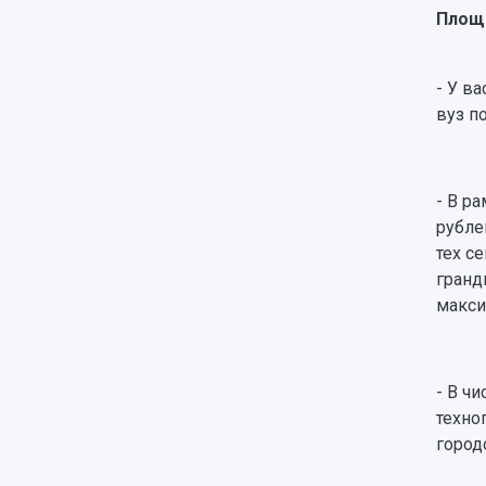
Площа
- У в
вуз п
- В р
рубле
тех с
гранд
макси
- В ч
техно
город