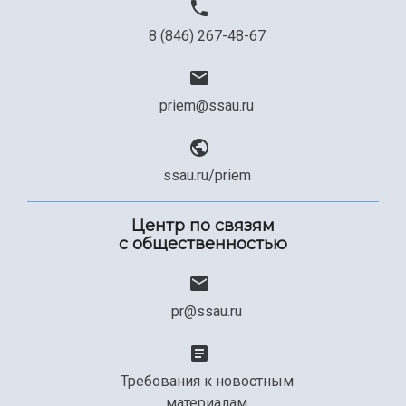
8 (846) 267-48-67
priem@ssau.ru
ssau.ru/priem
Центр по связям
с общественностью
pr@ssau.ru
Требования к новостным
материалам