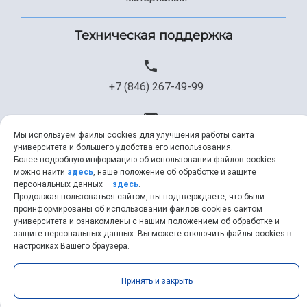
Техническая поддержка
+7 (846) 267-49-99
Мы используем файлы cookies для улучшения работы сайта
help@ssau.ru
университета и большего удобства его использования.
Более подробную информацию об использовании файлов cookies
можно найти
здесь
, наше положение об обработке и защите
персональных данных –
здесь
.
Продолжая пользоваться сайтом, вы подтверждаете, что были
Самарский университет © 2026 |
ssau.ru
|
ssau@ssau.ru
|
проинформированы об использовании файлов cookies сайтом
университета и ознакомлены с нашим положением об обработке и
RSS
|
API
защите персональных данных. Вы можете отключить файлы cookies в
настройках Вашего браузера.
Принять и закрыть