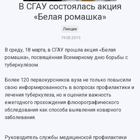
В СГАУ состоялась акция
«Белая ромашка»
Лекции
19.03.2015
В среду, 18 марта, в СГАУ прошла акция «Белая
НАЗАД
ромашка», посвящённая Всемирному дню борьбы с
Об университете
Новости
Образование
Научно-исследовательская деятельность
туберкулёзом.
История
Главные новости
Почему я выбираю Самарский университет?
Основные научные направления
Ключевые факты
Бортжурнал
Абитуриенту
Научные школы и ведущие научные коллектив
Более 120 первокурсников вуза не только повысили
Рейтинги
Объявления
Бакалавриат и специалитет
Диссертационные советы
свою информированность в вопросах профилактики и
События
Магистратура
Подготовка научных кадров
лечения туберкулеза, но и оценили важность
Руководство
Аспирантура
Конкурс на замещение должностей научных
ежегодного прохождения флюорографического
СМИ об университете
Наблюдательный совет
Формы обучения
работников
обследования как способа выявления коварного
Попечительский совет
Учебные планы
Научно-технический совет
заболевания.
Пресс-центр
Ученый совет
Дополнительное образование
Научные проекты и темы
Газета "Полет"
Ректорат
Институты и факультеты
Газета "Самарский университет"
Руководитель службы медицинской профилактики