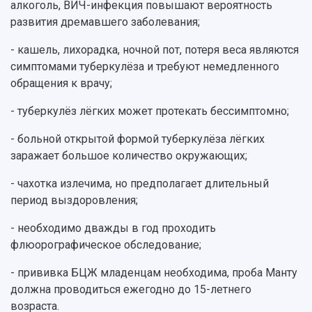
Журналы Самарского университета
алкоголь, ВИЧ-инфекция повышают вероятность
Противодействие COVID-19
Научные конференции
развития дремавшего заболевания;
Кампус
Патенты
- кашель, лихорадка, ночной пот, потеря веса являются
3D-тур по университету
Публикации и издания
симптомами туберкулёза и требуют немедленного
Музеи
Отчеты о проведенных конференциях
обращения к врачу;
Учебный аэродром
Центр истории авиационных двигателей
- туберкулёз лёгких может протекать бессимптомно;
Ботанический сад
Умный дом бабочек
- больной открытой формой туберкулёза лёгких
Международный межвузовский кампус
заражает большое количество окружающих;
Сведения об образовательной организации
- чахотка излечима, но предполагает длительный
период выздоровления;
Официальные документы
- необходимо дважды в год проходить
флюорографическое обследование;
- прививка БЦЖ младенцам необходима, проба Манту
должна проводиться ежегодно до 15-летнего
возраста.