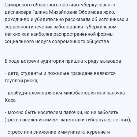
Кадровый резерв
Аспирантура и докторантура
Самарского областного противотуберкулёзного
Мы в соцсетях
Образовательные программы
диспансера Галина Михайловна Обоимова ярко,
Персоналии
Справочные материалы
доходчиво и убедительно рассказала об источниках и
Мультимедиа
Профессорско-преподавательский состав
Сотрудники и преподаватели
серьёзности течения заболевания туберкулёзом
Научная инфраструктура
Расписание занятий
Заслуженные деятели
лёгких как наиболее распространённой формы
Подкасты
Научно-исследовательские подразделения
социального недуга современного общества.
Структура университета
Стипендии
Структурная схема управления научно-
Просветительский проект "Одержимы наукой
Институты и факультеты
исследовательской деятельностью
Тестирование иностранных граждан на
Кафедры
Материальная база
В ходе встречи аудитория пришла к ряду выводов:
знание русского языка, истории России и
Научные подразделения
Подразделения научного обслуживания
основ законодательства РФ
- дети, студенты и пожилые граждане являются
Отделы и службы
Организационные документы
группой риска;
Общественные организации
Платные образовательные услуги
Результаты научно-исследовательской
Институт искусственного интеллекта
Скидки на обучение
деятельности
- возбудителем является микобактерия или палочка
Инжиниринговый центр
Коха;
Научно-технические разработки
Подготовительные курсы
Аграрный карбоновый полигон
Конкурсы научных проектов и грантов
Архив
- можно быть носителем палочки, но не заболеть
Областной конкурс "Молодой учёный"
Библиотека
(треть населения имеет латентный туберкулёз лёгких);
Фирменный стиль
Отчеты о научно-исследовательской
Видеолекции
деятельности
- стресс или снижение иммунитета, курение и
Устойчивое развитие