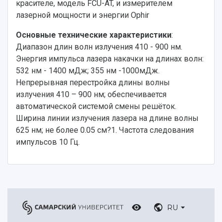
красителе, модель FCU-AT, и измерителем
Тестирование иностранных граждан на
Кафедры
Материальная база
знание русского языка, истории России и
лазерной мощности и энергии Ophir
Научные подразделения
Подразделения научного обслуживания
основ законодательства РФ
Отделы и службы
Организационные документы
Основные технические характеристики
:
Общественные организации
Платные образовательные услуги
Диапазон длин волн излучения 410 - 900 нм.
Результаты научно-исследовательской
Институт искусственного интеллекта
Энергия импульса лазера накачки на длинах волн:
Скидки на обучение
деятельности
Инжиниринговый центр
532 нм - 1400 мДж; 355 нм -1000мДж.
Научно-технические разработки
Подготовительные курсы
Аграрный карбоновый полигон
Непрерывная перестройка длины волны
Конкурсы научных проектов и грантов
Архив
излучения 410 – 900 нм; обеспечивается
Областной конкурс "Молодой учёный"
Библиотека
автоматической системой смены решёток.
Фирменный стиль
Отчеты о научно-исследовательской
Ширина линии излучения лазера на длине волны
Видеолекции
деятельности
625 нм; не более 0.05 см?1. Частота следования
Устойчивое развитие
Журналы Самарского университета
импульсов 10 Гц.
Противодействие COVID-19
Научные конференции
Кампус
Патенты
3D-тур по университету
Публикации и издания
Музеи
Отчеты о проведенных конференциях
Учебный аэродром
Центр истории авиационных двигателей
RU
Ботанический сад