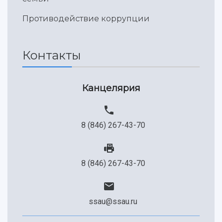
Международный межвузовский кампус
Противодействие коррупции
Сведения об образовательной организации
Официальные документы
Контакты
Канцелярия
8 (846) 267-43-70
8 (846) 267-43-70
ssau@ssau.ru