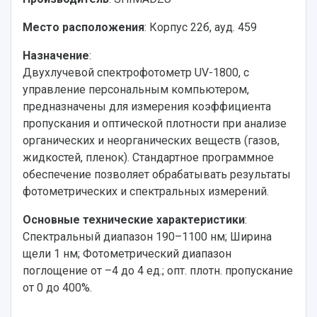
История
Главные новости
Почему я выбираю Самарский университет?
Основные научные направления
Место расположения
: Корпус 22б, ауд. 459
Ключевые факты
Бортжурнал
Абитуриенту
Научные школы и ведущие научные коллектив
Рейтинги
Объявления
Бакалавриат и специалитет
Диссертационные советы
Назначение
:
События
Магистратура
Подготовка научных кадров
Двухлучевой спектрофотометр UV-1800, с
Руководство
Аспирантура
Конкурс на замещение должностей научных
управление персональным компьютером,
СМИ об университете
Наблюдательный совет
Формы обучения
работников
предназначены для измерения коэффициента
Попечительский совет
Учебные планы
Научно-технический совет
Пресс-центр
пропускания и оптической плотности при анализе
Ученый совет
Дополнительное образование
органических и неорганических веществ (газов,
Научные проекты и темы
Газета "Полет"
Ректорат
жидкостей, пленок). Стандартное программное
Институты и факультеты
Газета "Самарский университет"
Кадровый резерв
Аспирантура и докторантура
обеспечение позволяет обрабатывать результаты
Мы в соцсетях
Образовательные программы
фотометрических и спектральных измерений.
Персоналии
Справочные материалы
Мультимедиа
Основные технические характеристики
:
Профессорско-преподавательский состав
Сотрудники и преподаватели
Научная инфраструктура
Спектральный диапазон 190–1100 нм; Ширина
Расписание занятий
Заслуженные деятели
Подкасты
щели 1 нм; Фотометрический диапазон
Научно-исследовательские подразделения
Структура университета
Стипендии
поглощение от –4 до 4 ед.; опт. плотн. пропускание
Структурная схема управления научно-
Просветительский проект "Одержимы наукой
от 0 до 400%.
Институты и факультеты
исследовательской деятельностью
Тестирование иностранных граждан на
Кафедры
Материальная база
знание русского языка, истории России и