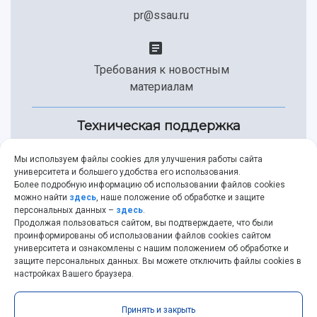
pr@ssau.ru
Требования к новостным
материалам
Техническая поддержка
Мы используем файлы cookies для улучшения работы сайта
университета и большего удобства его использования.
+7 (846) 267-49-99
Более подробную информацию об использовании файлов cookies
можно найти
здесь
, наше положение об обработке и защите
персональных данных –
здесь
.
Продолжая пользоваться сайтом, вы подтверждаете, что были
help@ssau.ru
проинформированы об использовании файлов cookies сайтом
университета и ознакомлены с нашим положением об обработке и
защите персональных данных. Вы можете отключить файлы cookies в
настройках Вашего браузера.
Самарский университет © 2026 |
ssau.ru
|
ssau@ssau.ru
Принять и закрыть