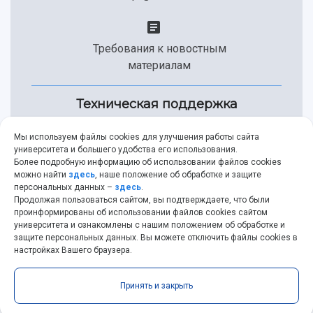
Требования к новостным
материалам
Техническая поддержка
Мы используем файлы cookies для улучшения работы сайта
университета и большего удобства его использования.
+7 (846) 267-49-99
Более подробную информацию об использовании файлов cookies
можно найти
здесь
, наше положение об обработке и защите
персональных данных –
здесь
.
Продолжая пользоваться сайтом, вы подтверждаете, что были
help@ssau.ru
проинформированы об использовании файлов cookies сайтом
университета и ознакомлены с нашим положением об обработке и
защите персональных данных. Вы можете отключить файлы cookies в
настройках Вашего браузера.
Самарский университет © 2026 |
ssau.ru
|
ssau@ssau.ru
Принять и закрыть
|
RSS
|
API