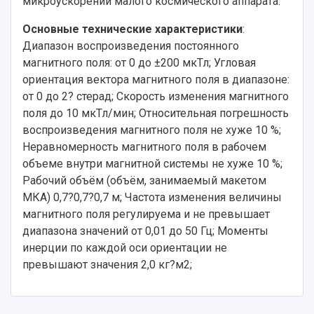
микроускорений малого космического аппарата.
Институты и факультеты
исследовательской деятельностью
Тестирование иностранных граждан на
Кафедры
Материальная база
знание русского языка, истории России и
Основные технические характеристики
:
Научные подразделения
Подразделения научного обслуживания
основ законодательства РФ
Диапазон воспроизведения постоянного
Отделы и службы
Организационные документы
магнитного поля: от 0 до ±200 мкТл; Угловая
Общественные организации
Платные образовательные услуги
Результаты научно-исследовательской
ориентация вектора магнитного поля в диапазоне:
Институт искусственного интеллекта
Скидки на обучение
деятельности
от 0 до 2? стерад; Скорость изменения магнитного
Инжиниринговый центр
поля до 10 мкТл/мин; Относительная погрешность
Научно-технические разработки
Подготовительные курсы
Аграрный карбоновый полигон
воспроизведения магнитного поля не хуже 10 %;
Конкурсы научных проектов и грантов
Архив
Неравномерность магнитного поля в рабочем
Областной конкурс "Молодой учёный"
Библиотека
Фирменный стиль
объеме внутри магнитной системы не хуже 10 %;
Отчеты о научно-исследовательской
Видеолекции
Рабочий объём (объём, занимаемый макетом
деятельности
Устойчивое развитие
МКА) 0,7?0,7?0,7 м; Частота изменения величины
Журналы Самарского университета
Противодействие COVID-19
магнитного поля регулируема и не превышает
Научные конференции
Кампус
диапазона значений от 0,01 до 50 Гц; Моменты
Патенты
3D-тур по университету
инерции по каждой оси ориентации не
Публикации и издания
Музеи
превышают значения 2,0 кг?м2;
Отчеты о проведенных конференциях
Учебный аэродром
Центр истории авиационных двигателей
Ботанический сад