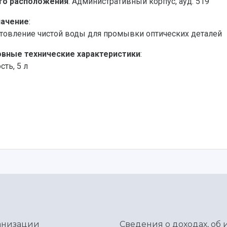
то расположения
: Административный корпус, ауд. 519
начение
:
товление чистой воды для промывки оптических деталей
вные технические характеристики
:
сть, 5 л
ганизации
Сведения о доходах, об 