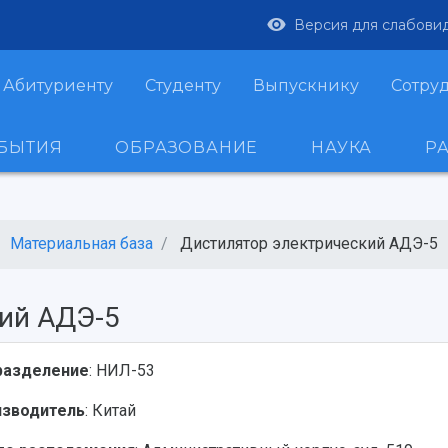
Версия для слабови
Абитуриенту
Студенту
Выпускнику
Сотру
ОБЫТИЯ
ОБРАЗОВАНИЕ
НАУКА
Р
Материальная база
Дистилятор электрический АДЭ-5
ий АДЭ-5
разделение
: НИЛ-53
изводитель
: Китай