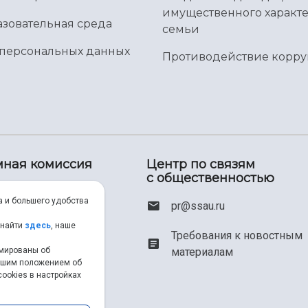
имущественного характе
зовательная среда
семьи
 персональных данных
Противодействие корр
ная комиссия
Центр по связям
с общественностью
(800) 550-34-35
а и большего удобства
pr@ssau.ru
(846) 267-48-67
 найти
здесь
, наше
Требования к новостным
материалам
рмированы об
iem@ssau.ru
нашим положением об
ookies в настройках
au.ru/priem