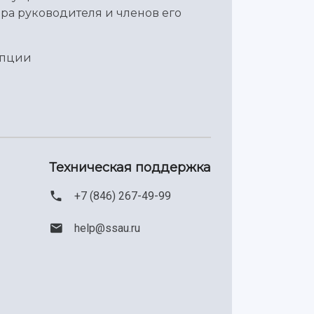
ра руководителя и членов его
упции
Техническая поддержка
+7 (846) 267-49-99
help@ssau.ru