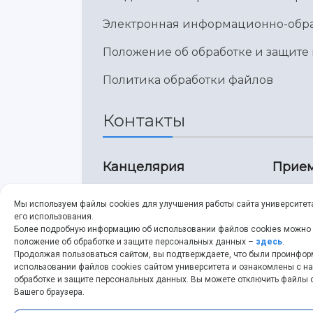
Электронная информационно-обра
Положение об обработке и защите
Политика обработки файлов
Контакты
Канцелярия
Прием
8 (846) 267-43-70
8 
Мы используем файлы cookies для улучшения работы сайта университет
его использования.
8 (846) 267-43-70
8 
Более подробную информацию об использовании файлов cookies можно
положение об обработке и защите персональных данных –
здесь
.
Продолжая пользоваться сайтом, вы подтверждаете, что были проинфо
ssau@ssau.ru
pr
использовании файлов cookies сайтом университета и ознакомлены с 
обработке и защите персональных данных. Вы можете отключить файлы c
ss
Вашего браузера.