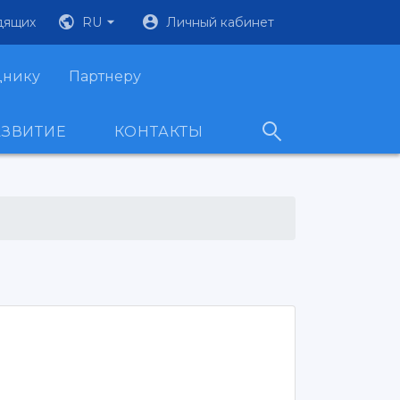
дящих
RU
Личный кабинет
днику
Партнеру
АЗВИТИЕ
КОНТАКТЫ