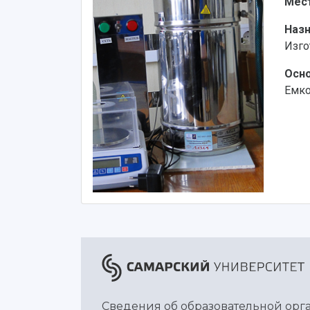
Мес
Наз
Изго
Осно
Емко
Сведения об образовательной ор