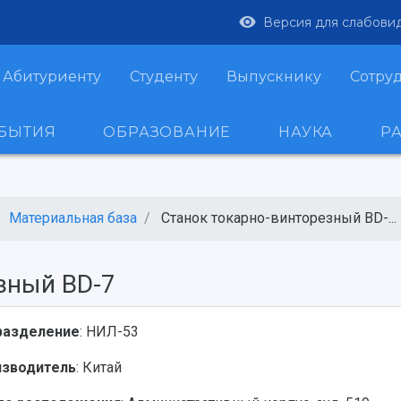
Версия для слабови
Абитуриенту
Студенту
Выпускнику
Сотру
ОБЫТИЯ
ОБРАЗОВАНИЕ
НАУКА
Р
Материальная база
Станок токарно-винторезный BD-...
зный BD-7
разделение
: НИЛ-53
изводитель
: Китай