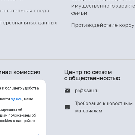
имущественного характе
зовательная среда
семьи
 персональных данных
Противодействие корр
ная комиссия
Центр по связям
с общественностью
(800) 550-34-35
а и большего удобства
pr@ssau.ru
(846) 267-48-67
 найти
здесь
, наше
Требования к новостным
рмированы об
материалам
iem@ssau.ru
нашим положением об
ookies в настройках
au.ru/priem