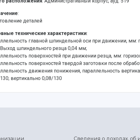
то расположения
: Административный корпус, ауд. 519
начение
:
товление деталей
вные технические характеристики
:
ллельность главной шпиндельной оси при движении, мм: го
; Выход шпиндельного резца 0,04 мм;
ллельность поверхностей при движении резца, мм: горизонт
ллельность поверхностей твердой заготовки после обрабо
ллельность движения понижения, параллельность вертика
/130; вертикально 0,08/130
ганизации
Сведения о доходах, об 