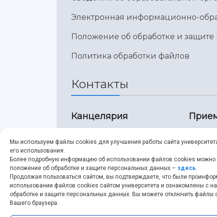
Электронная информационно-обра
Положение об обработке и защите
Политика обработки файлов
Контакты
Канцелярия
Прием
8 (846) 267-43-70
8 
Мы используем файлы cookies для улучшения работы сайта университет
его использования.
8 (846) 267-43-70
8 
Более подробную информацию об использовании файлов cookies можно
положение об обработке и защите персональных данных –
здесь
.
Продолжая пользоваться сайтом, вы подтверждаете, что были проинфо
ssau@ssau.ru
pr
использовании файлов cookies сайтом университета и ознакомлены с 
обработке и защите персональных данных. Вы можете отключить файлы c
ss
Вашего браузера.