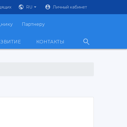
дящих
RU
Личный кабинет
днику
Партнеру
АЗВИТИЕ
КОНТАКТЫ