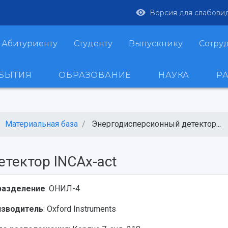
Версия для слабови
Абитуриенту
Студенту
Выпускнику
Сотру
ОБЫТИЯ
ОБРАЗОВАНИЕ
НАУКА
Р
Материальная база
Энергодисперсионный детектор...
тектор INCAx-act
разделение
: ОНИЛ-4
изводитель
: Oxford Instruments