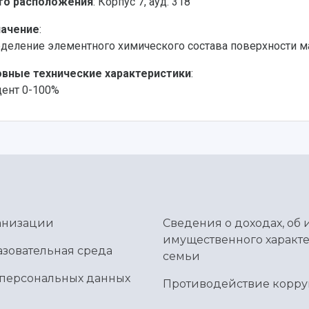
то расположения
: Корпус 7, ауд. 318
начение
:
деление элементного химического состава поверхности м
вные технические характеристики
:
ент 0-100%
ганизации
Сведения о доходах, об 
имущественного характе
зовательная среда
семьи
 персональных данных
Противодействие корр