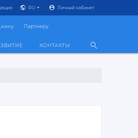
дящих
RU
Личный кабинет
днику
Партнеру
АЗВИТИЕ
КОНТАКТЫ