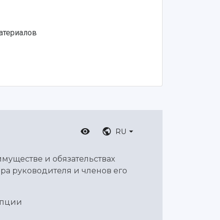
атериалов
RU
имуществе и обязательствах
ра руководителя и членов его
упции