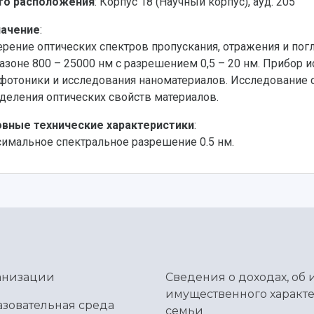
то расположения
: Корпус 18 (Научный корпус), ауд. 205
начение
:
рение оптических спектров пропускания, отражения и по
азоне 800 – 25000 нм с разрешением 0,5 – 20 нм. Прибор и
фотоники и исследования наноматериалов. Исследование 
деления оптических свойств материалов.
вные технические характеристики
:
имальное спектральное разрешение 0.5 нм.
ганизации
Сведения о доходах, об 
имущественного характе
зовательная среда
семьи