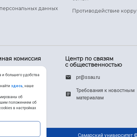
 персональных данных
Противодействие корр
ная комиссия
Центр по связям
с общественностью
(800) 550-34-35
а и большего удобства
pr@ssau.ru
(846) 267-48-67
 найти
здесь
, наше
Требования к новостным
рмированы об
материалам
iem@ssau.ru
нашим положением об
ookies в настройках
au.ru/priem
Самарский университет ©