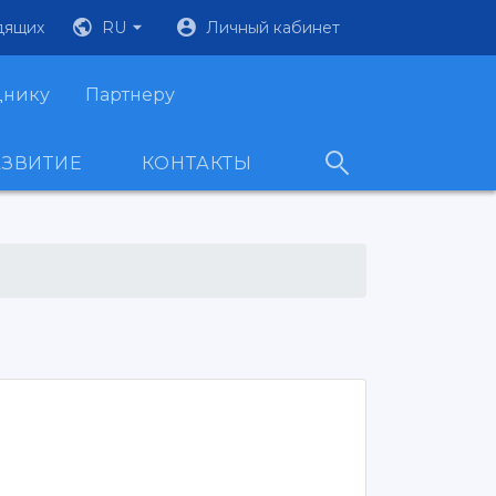
дящих
RU
Личный кабинет
днику
Партнеру
АЗВИТИЕ
КОНТАКТЫ