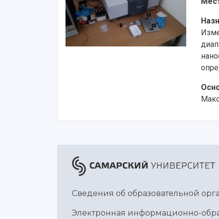
Мес
Наз
Изме
диап
нано
опре
Осно
Макс
Сведения об образовательной ор
Электронная информационно-обра