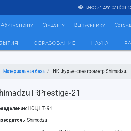
Версия для слабови
Абитуриенту
Студенту
Выпускнику
Сотру
ОБЫТИЯ
ОБРАЗОВАНИЕ
НАУКА
Р
Материальная база
ИК Фурье-спектрометр Shimadzu...
imadzu IRPrestige-21
разделение
: НОЦ НТ-94
изводитель
: Shimadzu