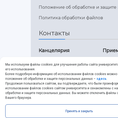
Положение об обработке и защите
Политика обработки файлов
Контакты
Канцелярия
Прием
8 (846) 267-43-70
8 
Мы используем файлы cookies для улучшения работы сайта университет
его использования.
8 (846) 267-43-70
8 
Более подробную информацию об использовании файлов cookies можно
положение об обработке и защите персональных данных –
здесь
.
Продолжая пользоваться сайтом, вы подтверждаете, что были проинфо
ssau@ssau.ru
pr
использовании файлов cookies сайтом университета и ознакомлены с 
обработке и защите персональных данных. Вы можете отключить файлы c
ss
Вашего браузера.
Принять и закрыть