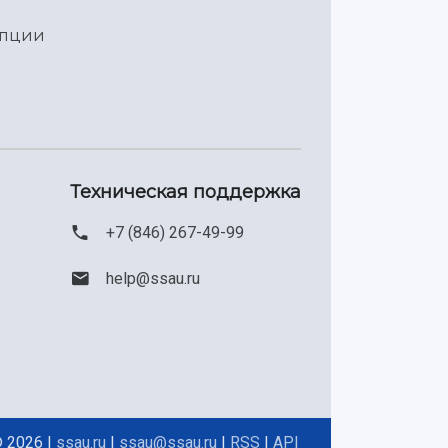
упции
Техническая поддержка
+7 (846) 267-49-99
help@ssau.ru
 2026 |
ssau.ru
|
ssau@ssau.ru
|
RSS
|
API