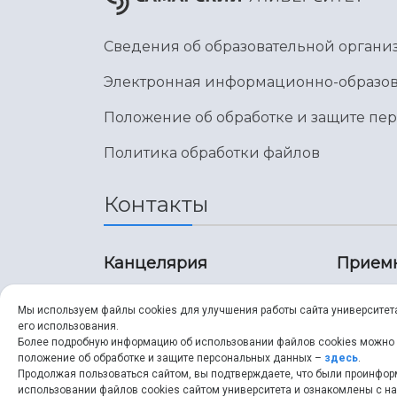
Сведения об образовательной органи
Электронная информационно-образов
Положение об обработке и защите пе
Политика обработки файлов
Контакты
Канцелярия
Прием
8 (846) 267-43-70
8 (8
Мы используем файлы cookies для улучшения работы сайта университет
его использования.
8 (846) 267-43-70
8 (8
Более подробную информацию об использовании файлов cookies можно
положение об обработке и защите персональных данных –
здесь
.
Продолжая пользоваться сайтом, вы подтверждаете, что были проинфо
ssau@ssau.ru
pri
использовании файлов cookies сайтом университета и ознакомлены с 