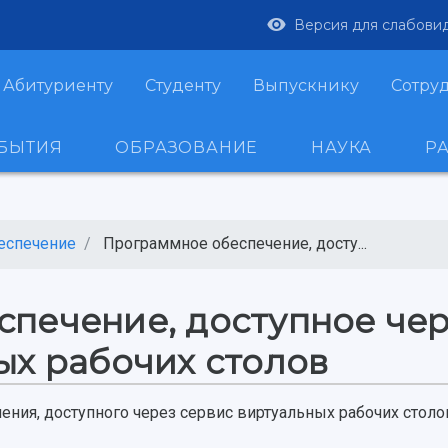
Версия для слабови
Абитуриенту
Студенту
Выпускнику
Сотру
ОБЫТИЯ
ОБРАЗОВАНИЕ
НАУКА
Р
еспечение
Программное обеспечение, досту...
печение, доступное че
ых рабочих столов
ния, доступного через сервис виртуальных рабочих столо