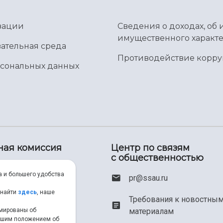
зации
Сведения о доходах, об 
имущественного характе
ательная среда
Противодействие корр
рсональных данных
ная комиссия
Центр по связям
с общественностью
00) 550-34-35
а и большего удобства
pr@ssau.ru
46) 267-48-67
 найти
здесь
, наше
Требования к новостны
рмированы об
материалам
em@ssau.ru
нашим положением об