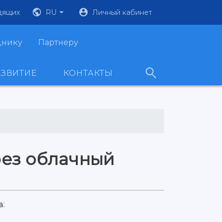
дящих
RU
Личный кабинет
днику
Партнеру
АЗВИТИЕ
КОНТАКТЫ
рез облачный
в: