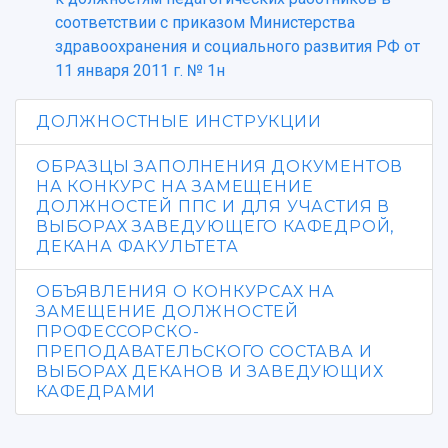
Центр истории авиационных двигателей
соответствии с приказом Министерства
Ботанический сад
здравоохранения и социального развития РФ от
Умный дом бабочек
11 января 2011 г. № 1н
Международный межвузовский кампус
ДОЛЖНОСТНЫЕ ИНСТРУКЦИИ
Сведения об образовательной организации
ОБРАЗЦЫ ЗАПОЛНЕНИЯ ДОКУМЕНТОВ
Официальные документы
НА КОНКУРС НА ЗАМЕЩЕНИЕ
ДОЛЖНОСТЕЙ ППС И ДЛЯ УЧАСТИЯ В
ВЫБОРАХ ЗАВЕДУЮЩЕГО КАФЕДРОЙ,
ДЕКАНА ФАКУЛЬТЕТА
ОБЪЯВЛЕНИЯ О КОНКУРСАХ НА
ЗАМЕЩЕНИЕ ДОЛЖНОСТЕЙ
ПРОФЕССОРСКО-
ПРЕПОДАВАТЕЛЬСКОГО СОСТАВА И
ВЫБОРАХ ДЕКАНОВ И ЗАВЕДУЮЩИХ
КАФЕДРАМИ