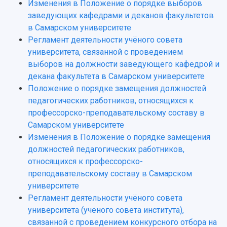
Изменения в Положение о порядке выборов
заведующих кафедрами и деканов факультетов
НАЗАД
в Самарском университете
Об университете
Новости
Образование
Научно-исследовательская деятельность
Регламент деятельности учёного совета
История
Главные новости
Почему я выбираю Самарский университет?
Основные научные направления
университета, связанной с проведением
Ключевые факты
Бортжурнал
Абитуриенту
Научные школы и ведущие научные коллектив
выборов на должности заведующего кафедрой и
Рейтинги
Объявления
Бакалавриат и специалитет
Диссертационные советы
декана факультета в Самарском университете
События
Магистратура
Подготовка научных кадров
Положение о порядке замещения должностей
Руководство
Аспирантура
Конкурс на замещение должностей научных
педагогических работников, относящихся к
СМИ об университете
Наблюдательный совет
Формы обучения
работников
профессорско-преподавательскому составу в
Попечительский совет
Учебные планы
Научно-технический совет
Самарском университете
Пресс-центр
Ученый совет
Дополнительное образование
Изменения в Положение о порядке замещения
Научные проекты и темы
Газета "Полет"
Ректорат
должностей педагогических работников,
Институты и факультеты
Газета "Самарский университет"
относящихся к профессорско-
Кадровый резерв
Аспирантура и докторантура
преподавательскому составу в Самарском
Мы в соцсетях
Образовательные программы
университете
Персоналии
Справочные материалы
Мультимедиа
Регламент деятельности учёного совета
Профессорско-преподавательский состав
Сотрудники и преподаватели
Научная инфраструктура
университета (учёного совета института),
Расписание занятий
Заслуженные деятели
Подкасты
связанной с проведением конкурсного отбора на
Научно-исследовательские подразделения