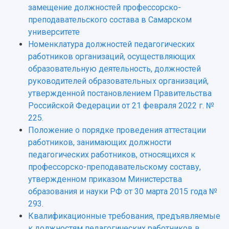
Структура университета
Стипендии
замещение должностей профессорско-
Структурная схема управления научно-
Просветительский проект "Одержимы наукой
преподавательского состава в Самарском
Институты и факультеты
исследовательской деятельностью
Тестирование иностранных граждан на
университете
Кафедры
Материальная база
знание русского языка, истории России и
Номенклатура должностей педагогических
Научные подразделения
Подразделения научного обслуживания
основ законодательства РФ
работников организаций, осуществляющих
Отделы и службы
Организационные документы
образовательную деятельность, должностей
Общественные организации
Платные образовательные услуги
Результаты научно-исследовательской
руководителей образовательных организаций,
Институт искусственного интеллекта
Скидки на обучение
деятельности
утвержденной постановлением Правительства
Инжиниринговый центр
Научно-технические разработки
Российской Федерации от 21 февраля 2022 г. №
Подготовительные курсы
Аграрный карбоновый полигон
Конкурсы научных проектов и грантов
225.
Архив
Областной конкурс "Молодой учёный"
Библиотека
Положение о порядке проведения аттестации
Фирменный стиль
Отчеты о научно-исследовательской
работников, занимающих должности
Видеолекции
деятельности
педагогических работников, относящихся к
Устойчивое развитие
Журналы Самарского университета
профессорско-преподавательскому составу,
Противодействие COVID-19
Научные конференции
утвержденном приказом Министерства
Кампус
Патенты
образования и науки РФ от 30 марта 2015 года №
3D-тур по университету
Публикации и издания
293.
Музеи
Отчеты о проведенных конференциях
Квалификационные требования, предъявляемые
Учебный аэродром
к должностям педагогических работников в