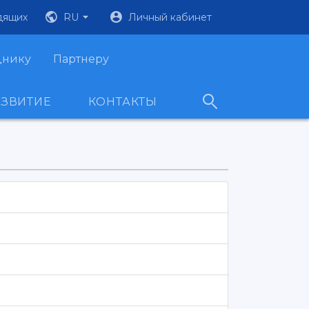
дящих
RU
Личный кабинет
днику
Партнеру
АЗВИТИЕ
КОНТАКТЫ