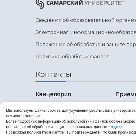
Сведения об образовательной органи
Электронная информационно-образов
Положение об обработке и защите пе
Политика обработки файлов
Контакты
Канцелярия
Прием
8 (846) 267-43-70
8 (8
Мы используем файлы cookies для улучшения работы сайта университет
его использования.
8 (846) 267-43-70
8 (8
Более подробную информацию об использовании файлов cookies можно
положение об обработке и защите персональных данных –
здесь
.
Продолжая пользоваться сайтом, вы подтверждаете, что были проинфо
ssau@ssau.ru
pri