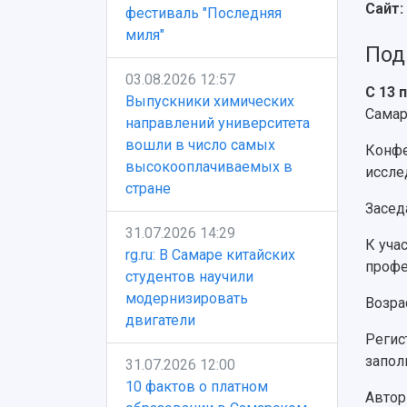
Сайт:
фестиваль "Последняя
миля"
Под
03.08.2026 12:57
С 13 
Выпускники химических
Самар
направлений университета
вошли в число самых
Конфе
высокооплачиваемых в
иссле
стране
Засед
31.07.2026 14:29
К уча
rg.ru: В Самаре китайских
профе
студентов научили
модернизировать
Возра
двигатели
Регис
запол
31.07.2026 12:00
10 фактов о платном
Автор