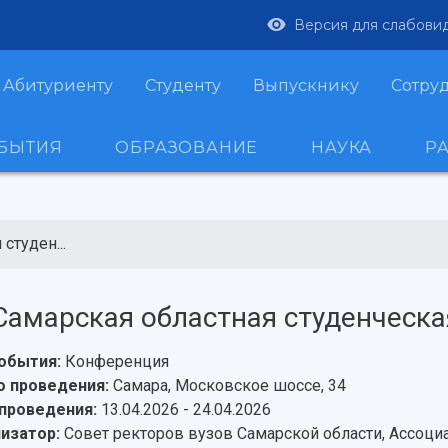
Версия для слабови
Абитуриенту
Студенту
Выпускнику
Сотру
ОБЫТИЯ
ОБРАЗОВАНИЕ
НАУКА
Р
студен...
 Самарская областная студенческ
обытия:
Конференция
 проведения:
Самара, Московское шоссе, 34
проведения:
13.04.2026 - 24.04.2026
изатор:
Совет ректоров вузов Самарской области, Ассоци