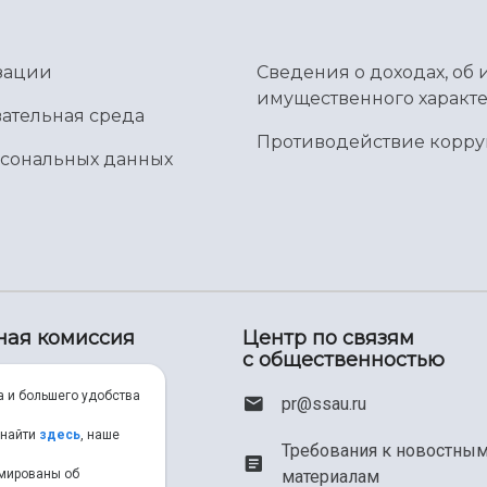
зации
Сведения о доходах, об 
имущественного характе
ательная среда
Противодействие корр
рсональных данных
ная комиссия
Центр по связям
с общественностью
00) 550-34-35
а и большего удобства
pr@ssau.ru
46) 267-48-67
 найти
здесь
, наше
Требования к новостны
рмированы об
материалам
em@ssau.ru