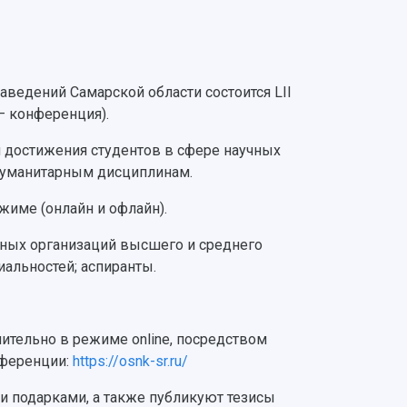
ведений Самарской области состоится LII
– конференция).
достижения студентов в сфере научных
гуманитарным дисциплинам.
жиме (онлайн и офлайн).
ных организаций высшего и среднего
альностей; аспиранты.
тельно в режиме online, посредством
нференции:
https://osnk-sr.ru/
 подарками, а также публикуют тезисы