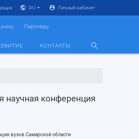
дящих
RU
Личный кабинет
днику
Партнеру
АЗВИТИЕ
КОНТАКТЫ
ая научная конференция
ация вузов Самарской области