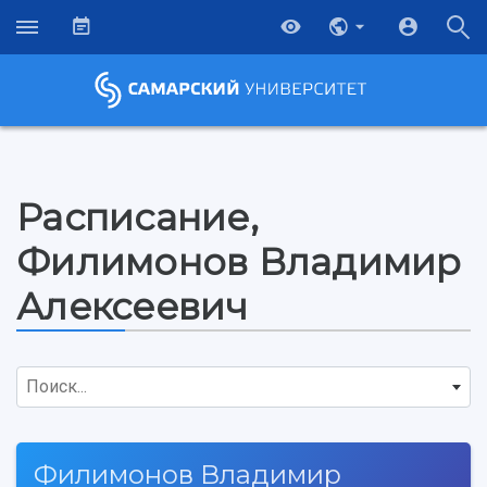
Расписание,
Филимонов Владимир
Алексеевич
Поиск...
НАЗАД
Филимонов Владимир
Об университете
Новости
Образование
Научно-исследовательская деятельность