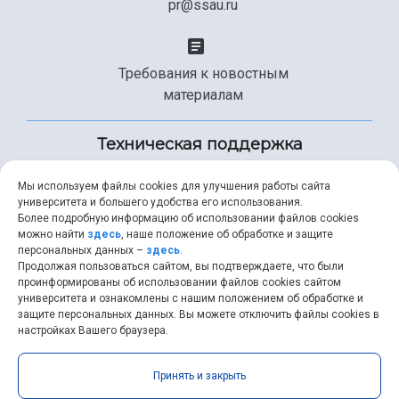
pr@ssau.ru
Требования к новостным
материалам
Техническая поддержка
Мы используем файлы cookies для улучшения работы сайта
университета и большего удобства его использования.
+7 (846) 267-49-99
Более подробную информацию об использовании файлов cookies
можно найти
здесь
, наше положение об обработке и защите
персональных данных –
здесь
.
Продолжая пользоваться сайтом, вы подтверждаете, что были
help@ssau.ru
проинформированы об использовании файлов cookies сайтом
университета и ознакомлены с нашим положением об обработке и
защите персональных данных. Вы можете отключить файлы cookies в
настройках Вашего браузера.
Самарский университет © 2026 |
ssau.ru
|
ssau@ssau.ru
|
Принять и закрыть
RSS
|
API