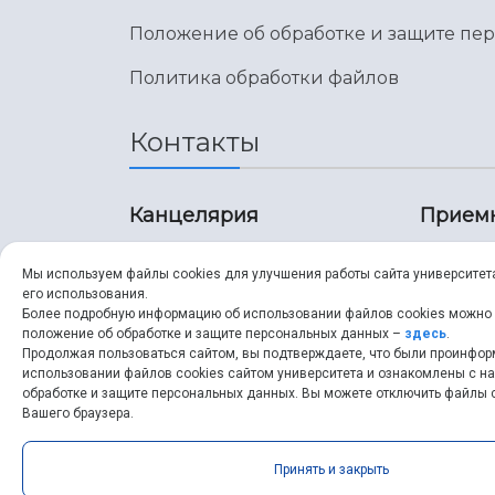
Положение об обработке и защите пе
Политика обработки файлов
Контакты
Канцелярия
Прием
8 (846) 267-43-70
8 (8
Мы используем файлы cookies для улучшения работы сайта университет
его использования.
8 (846) 267-43-70
8 (8
Более подробную информацию об использовании файлов cookies можно
положение об обработке и защите персональных данных –
здесь
.
Продолжая пользоваться сайтом, вы подтверждаете, что были проинфо
ssau@ssau.ru
pri
использовании файлов cookies сайтом университета и ознакомлены с 
обработке и защите персональных данных. Вы можете отключить файлы c
ssau
Вашего браузера.
Принять и закрыть