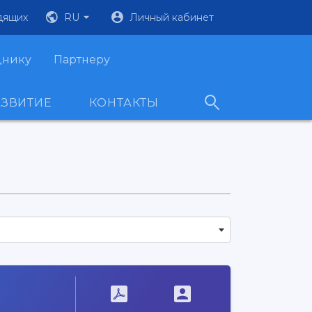
дящих
RU
Личный кабинет
днику
Партнеру
АЗВИТИЕ
КОНТАКТЫ