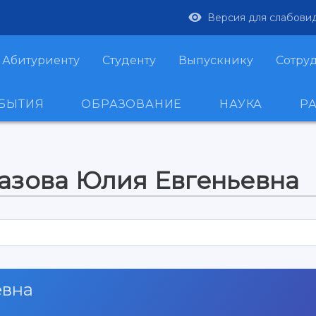
Версия для слабови
Абитуриенту
Студенту
Выпускнику
Сотру
ОБЫТИЯ
ОБРАЗОВАНИЕ
НАУКА
Р
азова Юлия Евгеньевна
евна