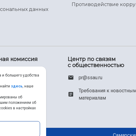
Противодействие корр
рсональных данных
ная комиссия
Центр по связям
с общественностью
00) 550-34-35
а и большего удобства
pr@ssau.ru
46) 267-48-67
 найти
здесь
, наше
Требования к новостны
рмированы об
материалам
em@ssau.ru
нашим положением об
ookies в настройках
.ru/priem
Самарский