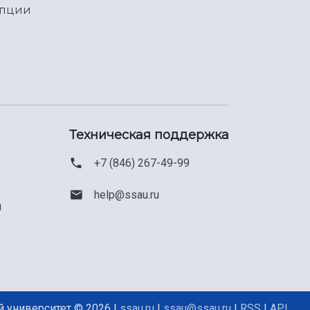
упции
Техническая поддержка
+7 (846) 267-49-99
help@ssau.ru
м
 университет © 2026 |
ssau.ru
|
ssau@ssau.ru
|
RSS
|
API