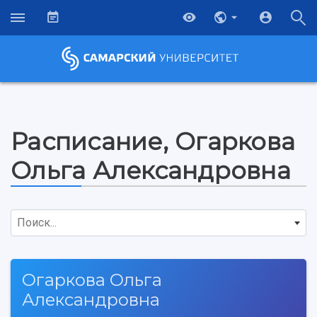
Расписание, Огаркова
Ольга Александровна
Поиск...
Огаркова Ольга
НАЗАД
Александровна
Об университете
Новости
Образование
Научно-исследовательская деятельность