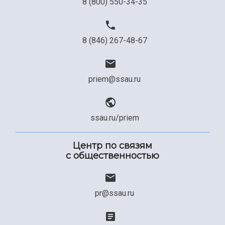
8 (800) 550-34-35
8 (846) 267-48-67
priem@ssau.ru
ssau.ru/priem
Центр по связям
с общественностью
pr@ssau.ru