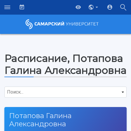
Расписание, Потапова
Галина Александровна
Поиск...
Потапова Галина
НАЗАД
Александровна
Об университете
Новости
Образование
Научно-исследовательская деятельность