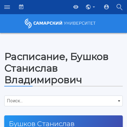
Расписание, Бушков
Станислав
Владимирович
Поиск...
НАЗАД
Бушков Станислав
Об университете
Новости
Образование
Научно-исследовательская деятельность