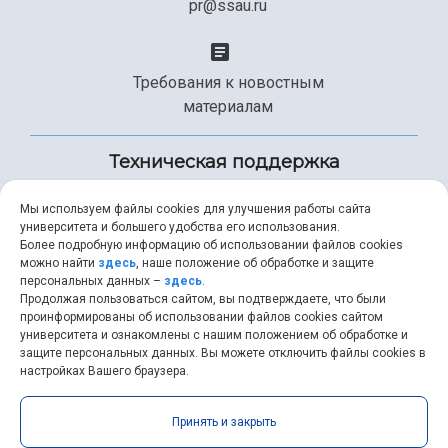
pr@ssau.ru
Требования к новостным
материалам
Техническая поддержка
Мы используем файлы cookies для улучшения работы сайта
университета и большего удобства его использования.
+7 (846) 267-49-99
Более подробную информацию об использовании файлов cookies
можно найти
здесь
, наше положение об обработке и защите
персональных данных –
здесь
.
Продолжая пользоваться сайтом, вы подтверждаете, что были
help@ssau.ru
проинформированы об использовании файлов cookies сайтом
университета и ознакомлены с нашим положением об обработке и
защите персональных данных. Вы можете отключить файлы cookies в
настройках Вашего браузера.
Самарский университет © 2026 |
ssau.ru
|
ssau@ssau.ru
|
Принять и закрыть
RSS
|
API