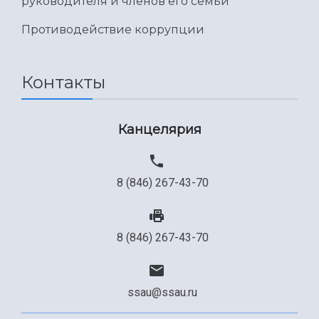
руководителя и членов его семьи
Международный межвузовский кампус
Противодействие коррупции
Сведения об образовательной организации
Официальные документы
Контакты
Канцелярия
8 (846) 267-43-70
8 (846) 267-43-70
ssau@ssau.ru