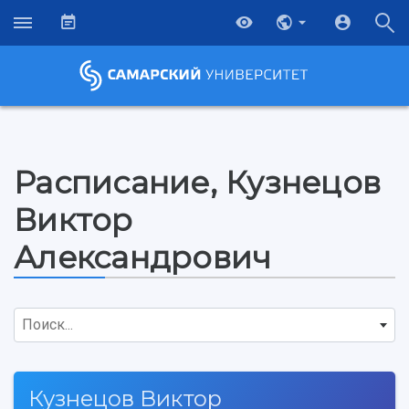
Расписание, Кузнецов
Виктор
Александрович
Поиск...
НАЗАД
Кузнецов Виктор
Об университете
Новости
Образование
Научно-исследовательская деятельность