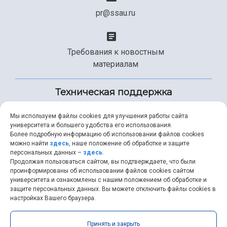
pr@ssau.ru
Требования к новостным
материалам
Техническая поддержка
Мы используем файлы cookies для улучшения работы сайта
университета и большего удобства его использования.
+7 (846) 267-49-99
Более подробную информацию об использовании файлов cookies
можно найти
здесь
, наше положение об обработке и защите
персональных данных –
здесь
.
Продолжая пользоваться сайтом, вы подтверждаете, что были
help@ssau.ru
проинформированы об использовании файлов cookies сайтом
университета и ознакомлены с нашим положением об обработке и
защите персональных данных. Вы можете отключить файлы cookies в
настройках Вашего браузера.
Самарский университет © 2026 |
ssau.ru
|
ssau@ssau.ru
|
Принять и закрыть