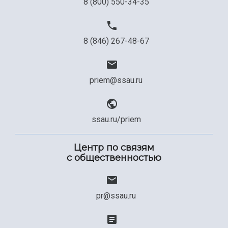
8 (800) 550-34-35
8 (846) 267-48-67
priem@ssau.ru
ssau.ru/priem
Центр по связям
с общественностью
pr@ssau.ru