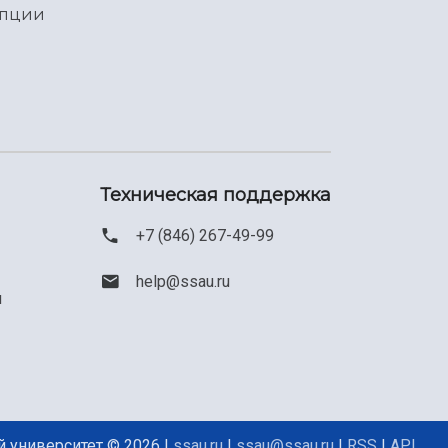
упции
Техническая поддержка
+7 (846) 267-49-99
help@ssau.ru
м
 университет © 2026 |
ssau.ru
|
ssau@ssau.ru
|
RSS
|
API