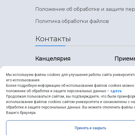
Положение об обработке и защите пе
Политика обработки файлов
Контакты
Канцелярия
Прием
8 (846) 267-43-70
8 (8
Мы используем файлы cookies для улучшения работы сайта университет
его использования.
8 (846) 267-43-70
8 (8
Более подробную информацию об использовании файлов cookies можно
положение об обработке и защите персональных данных –
здесь
.
Продолжая пользоваться сайтом, вы подтверждаете, что были проинфо
ssau@ssau.ru
pri
использовании файлов cookies сайтом университета и ознакомлены с 
обработке и защите персональных данных. Вы можете отключить файлы c
ssau
Вашего браузера.
Принять и закрыть