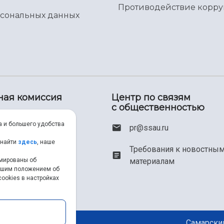
Противодействие корр
рсональных данных
ная комиссия
Центр по связям
с общественностью
00) 550-34-35
а и большего удобства
pr@ssau.ru
46) 267-48-67
 найти
здесь
, наше
Требования к новостны
рмированы об
материалам
em@ssau.ru
нашим положением об
ookies в настройках
.ru/priem
Самарский