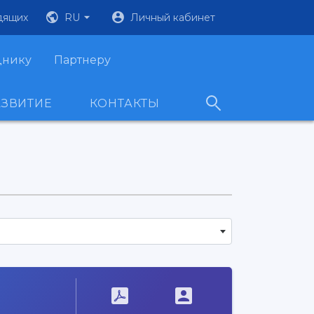
дящих
RU
Личный кабинет
днику
Партнеру
АЗВИТИЕ
КОНТАКТЫ