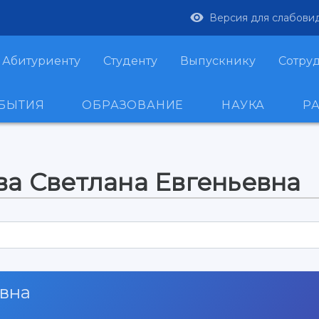
Версия для слабови
Абитуриенту
Студенту
Выпускнику
Сотру
ОБЫТИЯ
ОБРАЗОВАНИЕ
НАУКА
Р
ва Светлана Евгеньевна
евна