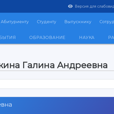
Версия для слабови
Абитуриенту
Студенту
Выпускнику
Сотру
ОБЫТИЯ
ОБРАЗОВАНИЕ
НАУКА
Р
жина Галина Андреевна
евна