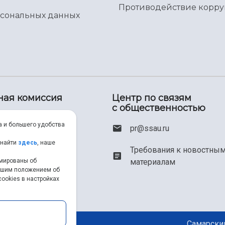
Противодействие корр
рсональных данных
ная комиссия
Центр по связям
с общественностью
00) 550-34-35
а и большего удобства
pr@ssau.ru
46) 267-48-67
 найти
здесь
, наше
Требования к новостны
рмированы об
материалам
em@ssau.ru
нашим положением об
ookies в настройках
.ru/priem
Самарский