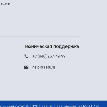
упции
Техническая поддержка
+7 (846) 267-49-99
help@ssau.ru
м
 университет © 2026 |
ssau.ru
|
ssau@ssau.ru
|
RSS
|
API