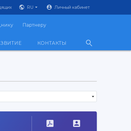
дящих
RU
Личный кабинет
днику
Партнеру
АЗВИТИЕ
КОНТАКТЫ