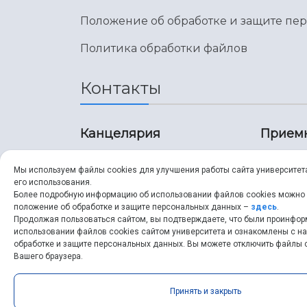
Положение об обработке и защите пе
Политика обработки файлов
Контакты
Канцелярия
Прием
8 (846) 267-43-70
8 (8
Мы используем файлы cookies для улучшения работы сайта университет
его использования.
8 (846) 267-43-70
8 (8
Более подробную информацию об использовании файлов cookies можно
положение об обработке и защите персональных данных –
здесь
.
Продолжая пользоваться сайтом, вы подтверждаете, что были проинфо
ssau@ssau.ru
pri
использовании файлов cookies сайтом университета и ознакомлены с 
обработке и защите персональных данных. Вы можете отключить файлы c
ssau
Вашего браузера.
Принять и закрыть