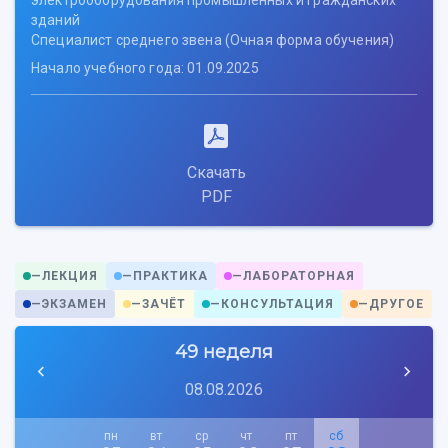
электрооборудования промышленных и гражданских
История
Главные новости
Почему я выбираю Самарский университет?
Основные научные направления
зданий
Ключевые факты
Бортжурнал
Абитуриенту
Научные школы и ведущие научные коллектив
Специалист среднего звена (Очная форма обучения)
Рейтинги
Объявления
Бакалавриат и специалитет
Диссертационные советы
Начало учебного года: 01.09.2025
События
Магистратура
Подготовка научных кадров
Руководство
Аспирантура
Конкурс на замещение должностей научных
СМИ об университете
Наблюдательный совет
Формы обучения
работников
Попечительский совет
Учебные планы
Научно-технический совет
Пресс-центр
Скачать
Ученый совет
Дополнительное образование
Научные проекты и темы
PDF
Газета "Полет"
Ректорат
Институты и факультеты
Газета "Самарский университет"
Кадровый резерв
Аспирантура и докторантура
Мы в соцсетях
Образовательные программы
—
ЛЕКЦИЯ
—
ПРАКТИКА
—
ЛАБОРАТОРНАЯ
Персоналии
Справочные материалы
Мультимедиа
—
ЭКЗАМЕН
—
ЗАЧЁТ
—
КОНСУЛЬТАЦИЯ
—
ДРУГОЕ
Профессорско-преподавательский состав
Сотрудники и преподаватели
Научная инфраструктура
Расписание занятий
Заслуженные деятели
Подкасты
49 неделя
Научно-исследовательские подразделения
Структура университета
Стипендии
Структурная схема управления научно-
08.08.2026
Просветительский проект "Одержимы наукой
Институты и факультеты
исследовательской деятельностью
Тестирование иностранных граждан на
Кафедры
Материальная база
пн
вт
ср
чт
пт
сб
знание русского языка, истории России и