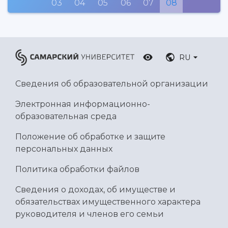
03
04
05
06
07
08
Научные подразделения
Подразделения научного обслуживания
основ законодательства РФ
Отделы и службы
Организационные документы
Общественные организации
Платные образовательные услуги
Результаты научно-исследовательской
Институт искусственного интеллекта
Скидки на обучение
деятельности
Инжиниринговый центр
RU
Научно-технические разработки
Подготовительные курсы
Аграрный карбоновый полигон
Конкурсы научных проектов и грантов
Архив
Сведения об образовательной организации
Областной конкурс "Молодой учёный"
Библиотека
Фирменный стиль
Отчеты о научно-исследовательской
Электронная информационно-
Видеолекции
деятельности
образовательная среда
Устойчивое развитие
Журналы Самарского университета
Противодействие COVID-19
Научные конференции
Положение об обработке и защите
Кампус
Патенты
персональных данных
3D-тур по университету
Публикации и издания
Музеи
Политика обработки файлов
Отчеты о проведенных конференциях
Учебный аэродром
Сведения о доходах, об имуществе и
Центр истории авиационных двигателей
обязательствах имущественного характера
Ботанический сад
руководителя и членов его семьи
Умный дом бабочек