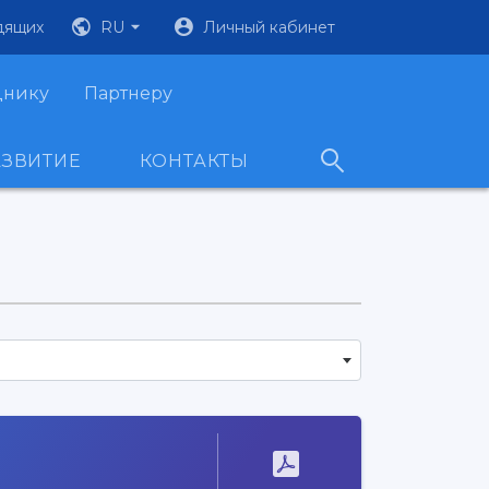
дящих
RU
Личный кабинет
днику
Партнеру
АЗВИТИЕ
КОНТАКТЫ