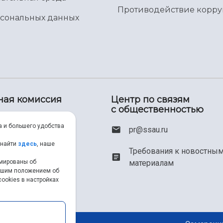
Противодействие корр
рсональных данных
ная комиссия
Центр по связям
с общественностью
00) 550-34-35
а и большего удобства
pr@ssau.ru
46) 267-48-67
 найти
здесь
, наше
Требования к новостны
рмированы об
материалам
em@ssau.ru
нашим положением об
ookies в настройках
.ru/priem