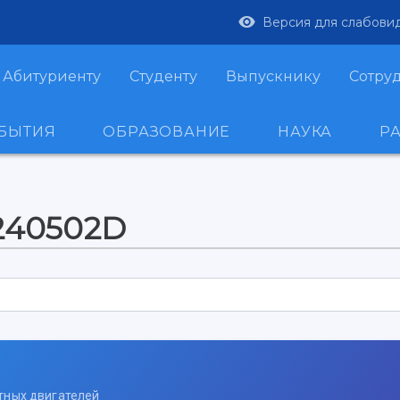
Версия для слабови
Абитуриенту
Студенту
Выпускнику
Сотру
ОБЫТИЯ
ОБРАЗОВАНИЕ
НАУКА
Р
-240502D
тных двигателей