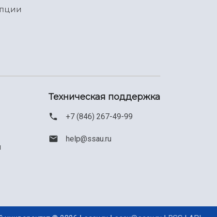
упции
Техническая поддержка
+7 (846) 267-49-99
help@ssau.ru
м