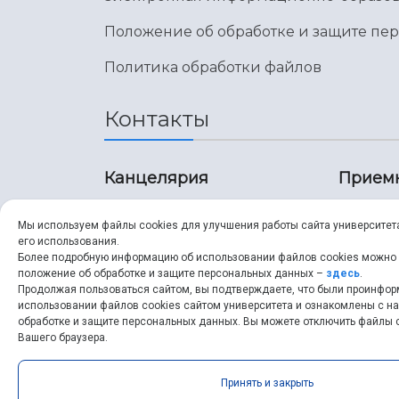
Положение об обработке и защите пе
Политика обработки файлов
Контакты
Канцелярия
Прием
8 (846) 267-43-70
8 (8
Мы используем файлы cookies для улучшения работы сайта университет
его использования.
8 (846) 267-43-70
8 (8
Более подробную информацию об использовании файлов cookies можно
положение об обработке и защите персональных данных –
здесь
.
Продолжая пользоваться сайтом, вы подтверждаете, что были проинфо
ssau@ssau.ru
pri
использовании файлов cookies сайтом университета и ознакомлены с 
обработке и защите персональных данных. Вы можете отключить файлы c
ssau
Вашего браузера.
Принять и закрыть