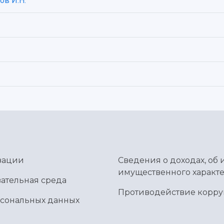
ов И.Н.
зации
Сведения о доходах, об 
имущественного характе
ательная среда
Противодействие корр
рсональных данных