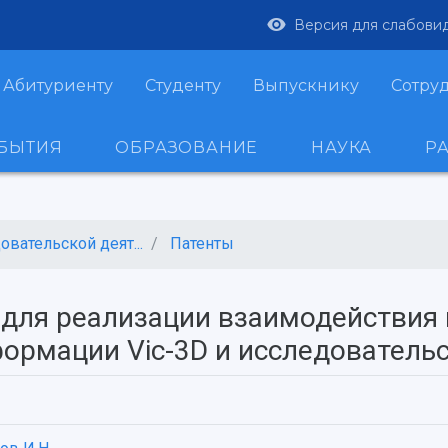
Версия для слабови
Абитуриенту
Студенту
Выпускнику
Сотру
ОБЫТИЯ
ОБРАЗОВАНИЕ
НАУКА
Р
вательской деят...
Патенты
для реализации взаимодействия 
ормации Vic-3D и исследователь