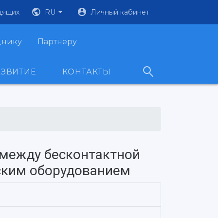
дящих
RU
Личный кабинет
днику
Партнеру
АЗВИТИЕ
КОНТАКТЫ
между бесконтактной
ским оборудованием