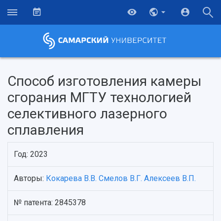
Способ изготовления камеры
сгорания МГТУ технологией
селективного лазерного
сплавления
Год: 2023
Авторы:
Кокарева В.В.
Смелов В.Г.
Алексеев В.П.
НАЗАД
Об университете
Новости
Образование
Научно-исследовательская деятельность
№ патента: 2845378
История
Главные новости
Почему я выбираю Самарский университет?
Основные научные направления