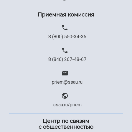
Сведения об образовательной организации
Официальные документы
Приемная комиссия
8 (800) 550-34-35
8 (846) 267-48-67
priem@ssau.ru
ssau.ru/priem
Центр по связям
с общественностью